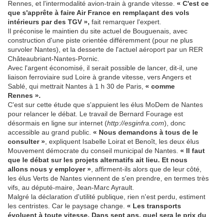
Rennes, et l'intermodalité avion-train à grande vitesse.
« C'est ce
que s'apprête à faire Air France en remplaçant des vols
intérieurs par des TGV »,
fait remarquer l'expert.
Il préconise le maintien du site actuel de Bouguenais, avec
construction d'une piste orientée différemment (pour ne plus
survoler Nantes), et la desserte de l'actuel aéroport par un RER
Châteaubriant-Nantes-Pornic.
Avec l'argent économisé, il serait possible de lancer, dit-il, une
liaison ferroviaire sud Loire à grande vitesse, vers Angers et
Sablé, qui mettrait Nantes à 1 h 30 de Paris,
« comme
Rennes ».
C'est sur cette étude que s'appuient les élus MoDem de Nantes
pour relancer le débat. Le travail de Bernard Fourage est
désormais en ligne sur internet (
http://esginfra.com
), donc
accessible au grand public.
« Nous demandons à tous de le
consulter »
, expliquent Isabelle Loirat et Benoît, les deux élus
Mouvement démocrate du conseil municipal de Nantes.
« Il faut
que le débat sur les projets alternatifs ait lieu. Et nous
allons nous y employer »
, affirment-ils alors que de leur côté,
les élus Verts de Nantes viennent de s'en prendre, en termes très
vifs, au député-maire, Jean-Marc Ayrault.
Malgré la déclaration d'utilité publique, rien n'est perdu, estiment
les centristes. Car le paysage change.
« Les transports
évoluent à toute vitesse. Dans sept ans, quel sera le prix du