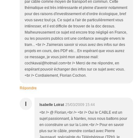
par câble comme moyen de transport en commun. Cette
thématique est très intéressante et pleine d'avenir notamment
pour des raisons d'investissement et d'ordre écologique, bref
vous savez tout ça. Ce sujet a l'air de particulièrement vous
intéresser, et il est difficile de trouver de la doc dessus.
Malheureusement ce sujet est encore trop négligé en France,
ou les pouvoirs publics ont une confiance aveugle envers le
tram... <br /> J'aimerais savoir si vous avez des infos sur des
projets en cours, des PDF etc... En espérant que vous aurez
ce message, je vous joint mon adresse mail:
cochkaval@hotmail.com<br /> Merci de me répondre, en
espérant pouvoir échanger des infos sur ce sujet avec vous.
<br /> Cordialement, Florian Cochon.
Répondre
I
Isabelle Loirat
25/03/2009 15:44
<br /> @ Florian,<br /> <br /> Oui le CABLE est un
sujet passionnant, à Nantes, nous nous battons pour
en cconstruire un sur la Loire.<br /> Pour en savoir
plus sur le câble, prendre contact avec Pierre
Jaussaud, spécialiste du Téléphérique (TPH), le