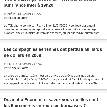
sur France Inter à 19h20
Publié le 31/03/2009 à 12:22
Par
Isabelle Loirat
Le Téléphone sonne sur France Inter 31/03/2009 > Le développement
durable peut-il en partie répondre à la crise ? Invités : - Corinne Lepage,
Avocate, ancien ministre de l'environnement, qui publie "Vivre autrement"
aux Editions Grasset (en direct de...
Les compagnies aériennes ont perdu 8 Milliards
de dollars en 2008
Publié le 15/03/2009 à 20:54
Par
Isabelle Loirat
La crise du transport aérien est plus grave que prévu. Dans des billets
précédents, j'ai déjà évoqué IATA* et les pertes de 5 à 6 Milliards que celle ci
envisageait dans l'aérien. IATA vient d'annoncer (Le Monde 4 mars 2009)
que l'ampleur des pertes est...
Devinette Economie : savez-vous quelles sont
les 5 premières entreprises françaises ?