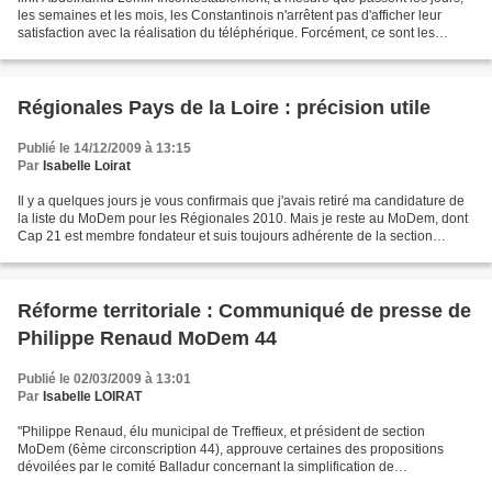
les semaines et les mois, les Constantinois n'arrêtent pas d'afficher leur
satisfaction avec la réalisation du téléphérique. Forcément, ce sont les
premiers usagers qui en bénéficient...
Régionales Pays de la Loire : précision utile
Publié le 14/12/2009 à 13:15
Par
Isabelle Loirat
Il y a quelques jours je vous confirmais que j'avais retiré ma candidature de
la liste du MoDem pour les Régionales 2010. Mais je reste au MoDem, dont
Cap 21 est membre fondateur et suis toujours adhérente de la section
nantaise. Je tiens à préciser que...
Réforme territoriale : Communiqué de presse de
Philippe Renaud MoDem 44
Publié le 02/03/2009 à 13:01
Par
Isabelle LOIRAT
"Philippe Renaud, élu municipal de Treffieux, et président de section
MoDem (6ème circonscription 44), approuve certaines des propositions
dévoilées par le comité Balladur concernant la simplification de
l’organisation des collectivités locales, la clarification...