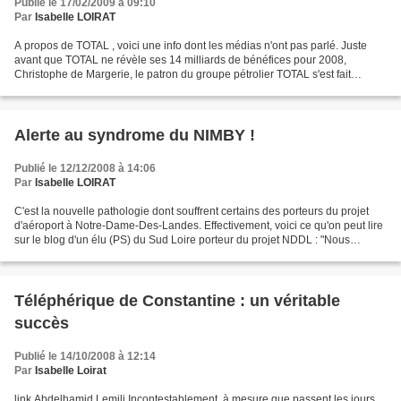
Publié le 17/02/2009 à 09:10
Par
Isabelle LOIRAT
A propos de TOTAL , voici une info dont les médias n'ont pas parlé. Juste
avant que TOTAL ne révèle ses 14 milliards de bénéfices pour 2008,
Christophe de Margerie, le patron du groupe pétrolier TOTAL s'est fait
remettre, lors d'une réception dans son...
Alerte au syndrome du NIMBY !
Publié le 12/12/2008 à 14:06
Par
Isabelle LOIRAT
C'est la nouvelle pathologie dont souffrent certains des porteurs du projet
d'aéroport à Notre-Dame-Des-Landes. Effectivement, voici ce qu'on peut lire
sur le blog d'un élu (PS) du Sud Loire porteur du projet NDDL : "Nous
devons nous mobiliser pour faire...
Téléphérique de Constantine : un véritable
succès
Publié le 14/10/2008 à 12:14
Par
Isabelle Loirat
link Abdelhamid Lemili Incontestablement, à mesure que passent les jours,