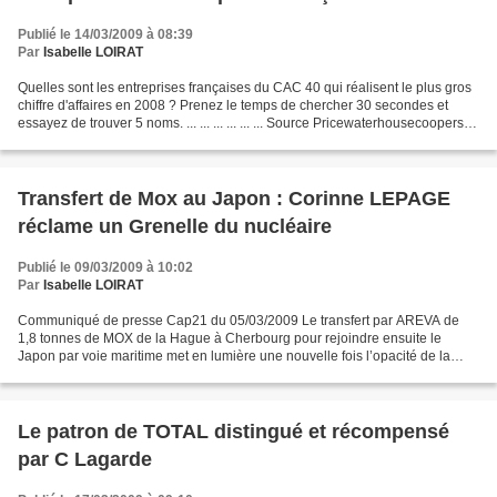
Publié le 14/03/2009 à 08:39
Par
Isabelle LOIRAT
Quelles sont les entreprises françaises du CAC 40 qui réalisent le plus gros
chiffre d'affaires en 2008 ? Prenez le temps de chercher 30 secondes et
essayez de trouver 5 noms. ... ... ... ... ... ... Source Pricewaterhousecoopers
pour Le Monde, publié...
Transfert de Mox au Japon : Corinne LEPAGE
réclame un Grenelle du nucléaire
Publié le 09/03/2009 à 10:02
Par
Isabelle LOIRAT
Communiqué de presse Cap21 du 05/03/2009 Le transfert par AREVA de
1,8 tonnes de MOX de la Hague à Cherbourg pour rejoindre ensuite le
Japon par voie maritime met en lumière une nouvelle fois l’opacité de la
filière nucléaire, probablement inéluctable...
Le patron de TOTAL distingué et récompensé
par C Lagarde