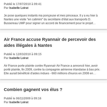
Publié le 17/07/2010 à 09:41
Par
Isabelle Loirat
Je pose quelques instants ma ponçeuse et mes pinceaux. Il y a eu hier à
Nantes une visite "en catimini" du secrétaire d'état aux transports D.
Bussereau UMP pour signer un accord de financement pour le projet
d'aéroport à NDDL avec les collectivités PS...
Air France accuse Ryannair de percevoir des
aides illégales à Nantes
Publié le 12/03/2010 à 09:15
Par
Isabelle Loirat
Air France porte plainte contre Ryannair Air France a annoncé hier, avoir
porté plainte, fin 2009, contre la compagnie aérienne irlandaise à bas prix.
Elle aurait bénéficié d'aides indues - 660 millions d'euros en 2008 en
Europe, dont 35 millions en France...
Combien gagnent vos élus ?
Publié le 06/11/2009 à 09:16
Par
Isabelle Loirat