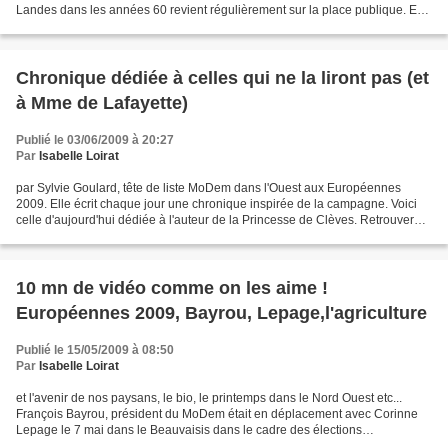
Landes dans les années 60 revient régulièrement sur la place publique. En
dépit des incohérences du projet et des incertitudes...
Chronique dédiée à celles qui ne la liront pas (et
à Mme de Lafayette)
Publié le 03/06/2009 à 20:27
Par
Isabelle Loirat
par Sylvie Goulard, tête de liste MoDem dans l'Ouest aux Européennes
2009. Elle écrit chaque jour une chronique inspirée de la campagne. Voici
celle d'aujourd'hui dédiée à l'auteur de la Princesse de Clèves. Retrouver
les chroniques de Sylvie Goulard...
10 mn de vidéo comme on les aime !
Européennes 2009, Bayrou, Lepage,l'agriculture
Publié le 15/05/2009 à 08:50
Par
Isabelle Loirat
et l'avenir de nos paysans, le bio, le printemps dans le Nord Ouest etc...
François Bayrou, président du MoDem était en déplacement avec Corinne
Lepage le 7 mai dans le Beauvaisis dans le cadre des élections
européennes 2009. François Bayrou qui défend...