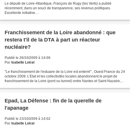
Le député de Loire-Atlantique, François de Rugy (les Verts) a publié
récemment, dans un souci de transparence, ses revenus politiques.
Excellente initiative.
http://www.francoisderugy.fr/public/presse/telechargements/dossier_presse_f
inances_depute.pdf...
Franchissement de la Loire abandonné : que
restera t'il de la DTA à part un réacteur
nucléaire?
Publié le 26/10/2009 à 14:06
Par
Isabelle Loirat
"Le franchissement de l'estuaire de la Loire est enterré" , Ouest France du 24
octobre 2009. L'Etat et les collectivités locales abandonnent le projet de
franchissement de la Loire (pont ou tunnel) entre Nantes et Saint-Nazaire,
estimant le trafic prévu...
Epad, La Défense : fin de la querelle de
l'apanage
Publié le 23/10/2009 à 14:02
Par
Isabelle Loirat