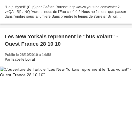
"Help Myself" (Clip) par Gaétan Roussel http://www.youtube.com/watch?
v=QAdr5j1ztNQ "Aurons nous de l'Eau cet été ? Nous ne faisons que passer
dans l'ombre sous la lumière Sans prendre le temps de s'arrêter Si l'on
nageait sans respirer ? Aurons nous de...
Les New Yorkais reprennent le "bus volant" -
Ouest France 28 10 10
Publié le 28/10/2010 à 14:58
Par
Isabelle Loirat