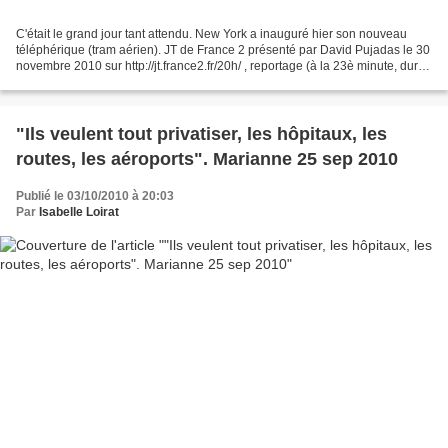
C'était le grand jour tant attendu. New York a inauguré hier son nouveau
téléphérique (tram aérien). JT de France 2 présenté par David Pujadas le 30
novembre 2010 sur http://jt.france2.fr/20h/ , reportage (à la 23è minute, durée
1 minute 40) "Actualité...
"Ils veulent tout privatiser, les hôpitaux, les
routes, les aéroports". Marianne 25 sep 2010
Publié le 03/10/2010 à 20:03
Par
Isabelle Loirat