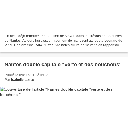
On avait déjà retrouvé une partition de Mozart dans les trésors des Archives
de Nantes. Aujourd'hui c'est un fragment de manuscrit attribué à Léonard de
Vinci. Il daterait de 1504. "Il s'agit de notes sur l'air et le vent, en rapport avec
une étude sur...
Nantes double capitale "verte et des bouchons"
Publié le 09/11/2010 à 09:25
Par
Isabelle Loirat