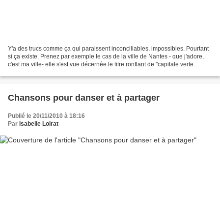
Y'a des trucs comme ça qui paraissent inconciliables, impossibles. Pourtant
si ça existe. Prenez par exemple le cas de la ville de Nantes - que j'adore,
c'est ma ville- elle s'est vue décernée le titre ronflant de "capitale verte
européenne" . Comme diraient...
Chansons pour danser et à partager
Publié le 20/11/2010 à 18:16
Par
Isabelle Loirat