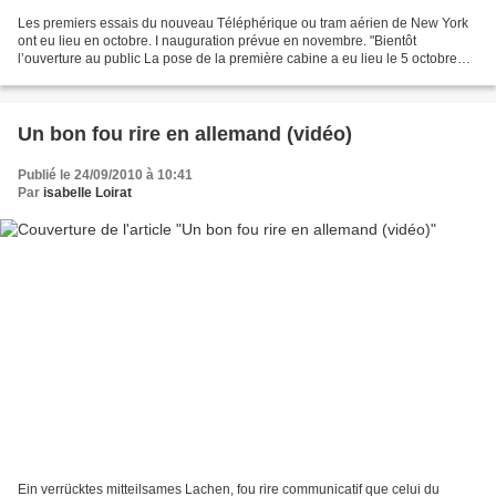
Les premiers essais du nouveau Téléphérique ou tram aérien de New York
ont eu lieu en octobre. I nauguration prévue en novembre. "Bientôt
l’ouverture au public La pose de la première cabine a eu lieu le 5 octobre
2010 et dès le lendemain, les premiers...
Un bon fou rire en allemand (vidéo)
Publié le 24/09/2010 à 10:41
Par
isabelle Loirat
Ein verrücktes mitteilsames Lachen, fou rire communicatif que celui du