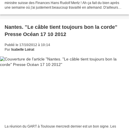
ministre suisse des Finances Hans Rudolf Mertz ! Ah ça fait du bien après
une semaine où j'ai justement beaucoup travaillé en allemand. D'ailleurs
j'espère que tous mes clients sont...
Nantes. "Le câble tient toujours bon la corde"
Presse Océan 17 10 2012
Publié le 17/10/2012 à 10:14
Par
Isabelle Loirat
La réunion du GART à Toulouse mercredi dernier est un bon signe. Les