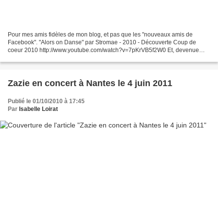
Pour mes amis fidèles de mon blog, et pas que les "nouveaux amis de
Facebook". "Alors on Danse" par Stromae - 2010 - Découverte Coup de
coeur 2010 http://www.youtube.com/watch?v=7pKrVB5f2W0 Et, devenue
incontournable grâce au public, la chanson de Grégoire,...
Zazie en concert à Nantes le 4 juin 2011
Publié le 01/10/2010 à 17:45
Par
Isabelle Loirat