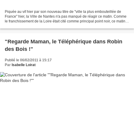
Piquée au vif hier par son nouveau titre de "ville la plus embouteillée de
France" hier, la Ville de Nantes n'a pas manqué de réagir ce matin. Comme
le franchissement de la Loire était cité comme principal point noir, ce matin,
on nous annonce qu'on va...
"Regarde Maman, le Téléphérique dans Robin
des Bois !"
Publié le 06/02/2011 à 15:17
Par
Isabelle Loirat