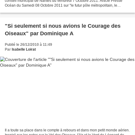
conseil municipal de Nantes du vendredi 7 Octobre 2011. Article Presse
Océan du Samedi 08 Octobre 2011 sur "le futur pôle métropolitain, le
Schéma Départemental de Coopération Intercommunale...
"Si seulement si nous avions le Courage des
Oiseaux" par Dominique A
Publié le 26/12/2010 à 11:49
Par
Isabelle Loirat
Il a toute sa place dans le compte à rebours et dans mon petit monde aérien.
Inspiré par les notes sur le Vol des Oiseaux, l'Air et le Vent de Léonard de