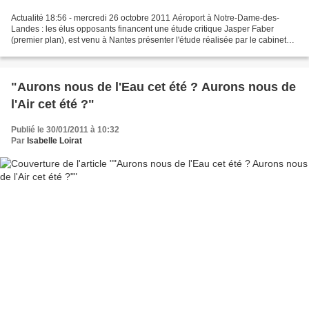
Actualité 18:56 - mercredi 26 octobre 2011 Aéroport à Notre-Dame-des-
Landes : les élus opposants financent une étude critique Jasper Faber
(premier plan), est venu à Nantes présenter l'étude réalisée par le cabinet
néerlandais. Les élus opposés au projet...
"Aurons nous de l'Eau cet été ? Aurons nous de
l'Air cet été ?"
Publié le 30/01/2011 à 10:32
Par
Isabelle Loirat