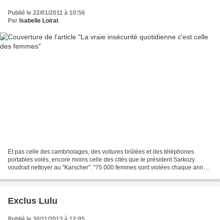
Publié le 22/01/2011 à 10:56
Par
Isabelle Loirat
Et pas celle des cambriolages, des voitures brûlées et des téléphones
portables volés, encore moins celle des cités que le président Sarkozy
voudrait nettoyer au "Karscher". "75 000 femmes sont violées chaque année
en France , soit 200 par jour ou une...
Exclus Lulu
Publié le 30/11/2013 à 12:05