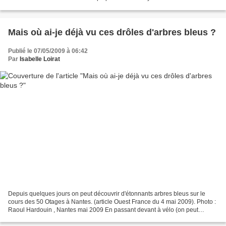
nombre est en diminution par rapport à 2007...
Mais où ai-je déjà vu ces drôles d'arbres bleus ?
Publié le 07/05/2009 à 06:42
Par
Isabelle Loirat
Depuis quelques jours on peut découvrir d'étonnants arbres bleus sur le
cours des 50 Otages à Nantes. (article Ouest France du 4 mai 2009). Photo :
Raoul Hardouin , Nantes mai 2009 En passant devant à vélo (on peut
prendre tout son temps pour les découvrir),...