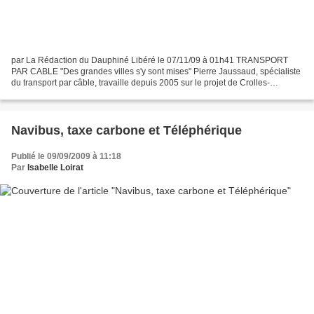
par La Rédaction du Dauphiné Libéré le 07/11/09 à 01h41 TRANSPORT
PAR CABLE "Des grandes villes s'y sont mises" Pierre Jaussaud, spécialiste
du transport par câble, travaille depuis 2005 sur le projet de Crolles-
Brignoud. « La question était urgente et......
Navibus, taxe carbone et Téléphérique
Publié le 09/09/2009 à 11:18
Par
Isabelle Loirat