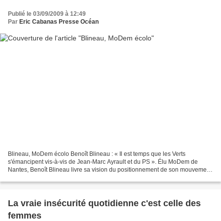
Publié le 03/09/2009 à 12:49
Par
Eric Cabanas Presse Océan
Blineau, MoDem écolo Benoît Blineau : « Il est temps que les Verts
s'émancipent vis-à-vis de Jean-Marc Ayrault et du PS ». Élu MoDem de
Nantes, Benoît Blineau livre sa vision du positionnement de son mouvement
face au PS et aux Verts. Le MoDem est très...
La vraie insécurité quotidienne c'est celle des
femmes