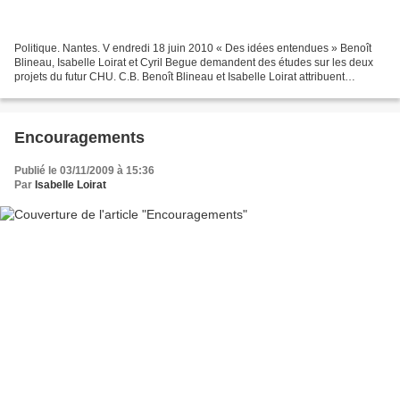
Politique. Nantes. V endredi 18 juin 2010 « Des idées entendues » Benoît
Blineau, Isabelle Loirat et Cyril Begue demandent des études sur les deux
projets du futur CHU. C.B. Benoît Blineau et Isabelle Loirat attribuent
satisfecit et coups de griffe à...
Encouragements
Publié le 03/11/2009 à 15:36
Par
Isabelle Loirat