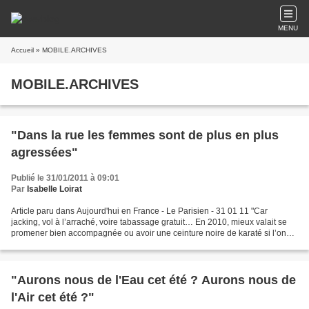
MENU
Accueil
» MOBILE.ARCHIVES
MOBILE.ARCHIVES
"Dans la rue les femmes sont de plus en plus
agressées"
Publié le 31/01/2011 à 09:01
Par
Isabelle Loirat
Article paru dans Aujourd'hui en France - Le Parisien - 31 01 11 "Car
jacking, vol à l’arraché, voire tabassage gratuit… En 2010, mieux valait se
promener bien accompagnée ou avoir une ceinture noire de karaté si l’on
était une femme! Les chiffres de...
"Aurons nous de l'Eau cet été ? Aurons nous de
l'Air cet été ?"