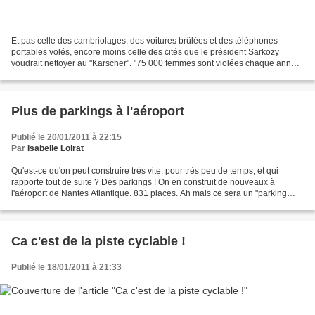
Et pas celle des cambriolages, des voitures brûlées et des téléphones
portables volés, encore moins celle des cités que le président Sarkozy
voudrait nettoyer au "Karscher". "75 000 femmes sont violées chaque année
en France , soit 200 par jour ou une...
Plus de parkings à l'aéroport
Publié le 20/01/2011 à 22:15
Par
Isabelle Loirat
Qu'est-ce qu'on peut construire très vite, pour très peu de temps, et qui
rapporte tout de suite ? Des parkings ! On en construit de nouveaux à
l'aéroport de Nantes Atlantique. 831 places. Ah mais ce sera un "parking
vert" dit la chargée de com'. (Ouest...
Ca c'est de la piste cyclable !
Publié le 18/01/2011 à 21:33