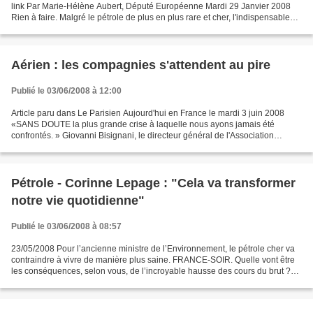
link Par Marie-Hélène Aubert, Député Européenne Mardi 29 Janvier 2008
Rien à faire. Malgré le pétrole de plus en plus rare et cher, l'indispensable
lutte contre les émissions de gaz...
Aérien : les compagnies s'attendent au pire
Publié le 03/06/2008 à 12:00
Article paru dans Le Parisien Aujourd'hui en France le mardi 3 juin 2008
«SANS DOUTE la plus grande crise à laquelle nous ayons jamais été
confrontés. » Giovanni Bisignani, le directeur général de l'Association
internationale du transport aérien (Iata),...
Pétrole - Corinne Lepage : "Cela va transformer
notre vie quotidienne"
Publié le 03/06/2008 à 08:57
23/05/2008 Pour l’ancienne ministre de l’Environnement, le pétrole cher va
contraindre à vivre de manière plus saine. FRANCE-SOIR. Quelle vont être
les conséquences, selon vous, de l’incroyable hausse des cours du brut ?
CORINNE LEPAGE. Pour le moment,...