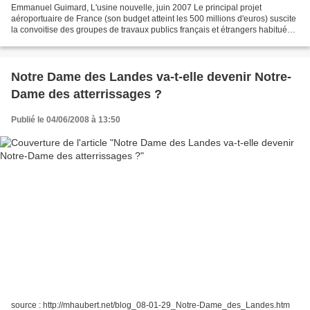
Emmanuel Guimard, L'usine nouvelle, juin 2007 Le principal projet
aéroportuaire de France (son budget atteint les 500 millions d'euros) suscite
la convoitise des groupes de travaux publics français et étrangers habitués
des concessions. Tous attendent...
Notre Dame des Landes va-t-elle devenir Notre-
Dame des atterrissages ?
Publié le 04/06/2008 à 13:50
source : http://mhaubert.net/blog_08-01-29_Notre-Dame_des_Landes.htm