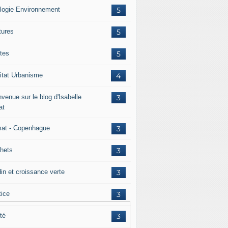
logie Environnement
5
tures
5
tes
5
itat Urbanisme
4
venue sur le blog d'Isabelle
3
at
mat - Copenhague
3
hets
3
din et croissance verte
3
tice
3
té
3