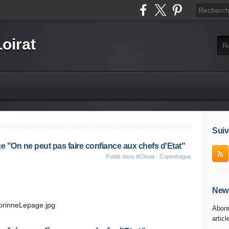
Loirat
Suiv
"On ne peut pas faire confiance aux chefs d'Etat"
Publié dans
#Climat - Copenhague
e jdd.fr
News
Abonn
articl