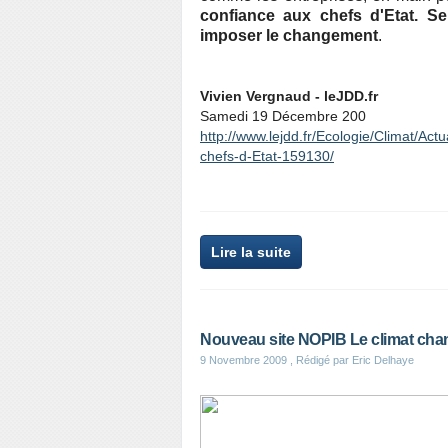
confiance aux chefs d'Etat. 
imposer le changement
.
Vivien Vergnaud - leJDD.fr
Samedi 19 Décembre 200
http://www.lejdd.fr/Ecologie/Climat/Ac
chefs-d-Etat-159130/
Lire la suite
Nouveau site NOPIB Le climat chan
9 Novembre 2009
, Rédigé par Eric Delhaye