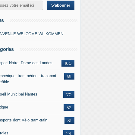
es
ENVENUE WELCOME WILKOMMEN
gories
oport Notre- Dame-des-Landes
160
phérique- tram aérien - transport
81
 câble
seil Municipal Nantes
70
tique
52
nsports dont Vélo tram-train
31
rgies
24