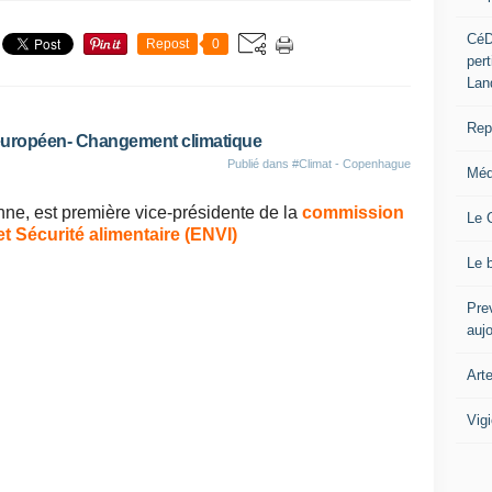
CéD
Repost
0
per
Lan
Repo
européen- Changement climatique
Publié dans
#Climat - Copenhague
Méd
e, est première vice-présidente de la
commission
Le 
 Sécurité alimentaire (ENVI)
Le 
Prev
auj
Art
Vig