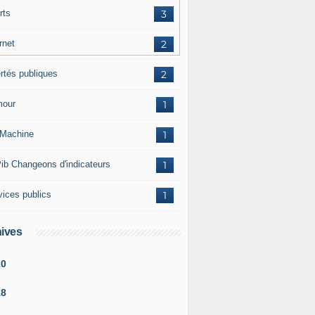
rts
3
rnet
2
ertés publiques
2
our
1
Machine
1
ib Changeons d'indicateurs
1
vices publics
1
ives
20
18