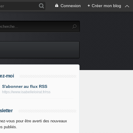
Connexion
+
Créer mon blog
ez-moi
S'abonner au flux RSS
https://www.isabelleloirat.fr/rss
letter
ez-vous pour être averti des nouveaux
es publiés.