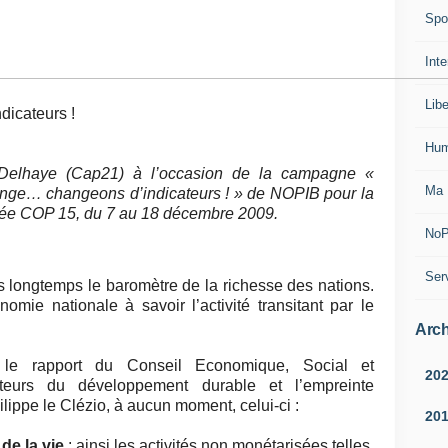
Spo
Inte
Lib
icateurs !
Hum
 Delhaye (Cap21) à l’occasion de la campagne «
Ma 
nge… changeons d’indicateurs ! » de NOPIB pour la
ée COP 15, du 7 au 18 décembre 2009.
NoP
Ser
s longtemps le baromètre de la richesse des nations.
omie nationale à savoir l’activité transitant par le
Arch
le rapport du Conseil Economique, Social et
20
ateurs du développement durable et l’empreinte
lippe le Clézio, à aucun moment, celui-ci :
20
de la vie
: ainsi les activités non monétarisées telles