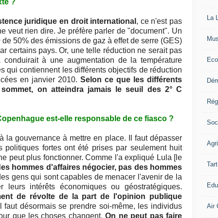
xte ?
La L
tence juridique en droit international
, ce n'est pas
 ne veut rien dire. Je préfère parler de "document". Un
Mus
50 de 50% des émissions de gaz à effet de serre (GES)
ar certains pays. Or, une telle réduction ne serait pas
Eco
la conduirait à une augmentation de la température
 qui contiennent les différents objectifs de réduction
cées en janvier 2010.
Selon ce que les différents
Dém
sommet, on atteindra jamais le seuil des 2° C
Rég
penhague est-elle responsable de ce fiasco ?
Soc
ir à la gouvernance à mettre en place. Il faut dépasser
Agr
 politiques fortes ont été prises par seulement huit
ne peut plus fonctionner. Comme l'a expliqué Lula [le
Tart
des hommes d'affaires négocier, pas des hommes
 des gens qui sont capables de menacer l'avenir de la
Edu
r leurs intérêts économiques ou géostratégiques.
ent de révolte de la part de l'opinion publique
l faut désormais se prendre soi-même, les individus
Air 
our que les choses changent.
On ne peut pas faire