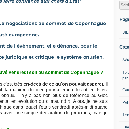
 faire confiance aux chefs d'Etat"
Pag
 aux négociations au sommet de Copenhague
BI
puté européenne.
nt de l'évènement, elle dénonce, pour le
Caté
ce juridique et critique le système onusien.
Aér
ouvé vendredi soir au sommet de Copenhague ?
Télé
par
s c'est
très en-deçà de ce qu'on pouvait espérer. Il
t,
la manière décidée pour atteindre les objectifs est
Con
s globaux. Il n'y a pas non plus de référence au Giec
tal en évolution du climat, ndlr). Alors, je ne suis
Poli
ophique dans lequel j'étais vendredi après-midi quand
ns avec une simple déclaration de principes, mais je
Tra
Ene