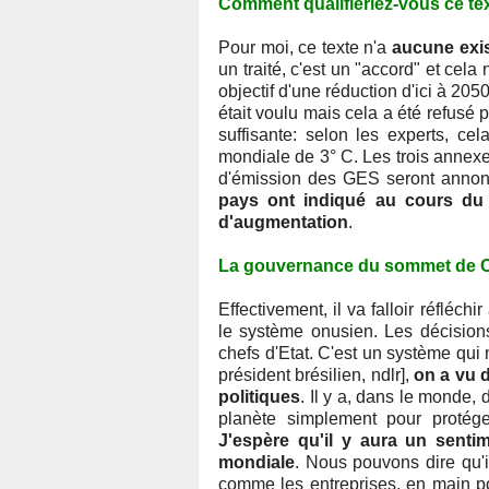
Comment qualifieriez-vous ce te
Pour moi, ce texte n'a
aucune exis
un traité, c'est un "accord" et cela
objectif d'une réduction d'ici à 20
était voulu mais cela a été refusé p
suffisante: selon les experts, ce
mondiale de 3° C. Les trois annexes
d'émission des GES seront annon
pays ont indiqué au cours du 
d'augmentation
.
La gouvernance du sommet de Co
Effectivement, il va falloir réfléch
le système onusien. Les décisions
chefs d'Etat. C'est un système qui 
président brésilien, ndlr],
on a vu 
politiques
. Il y a, dans le monde,
planète simplement pour protége
J'espère qu'il y aura un sentim
mondiale
. Nous pouvons dire qu'i
comme les entreprises, en main p