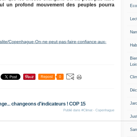
Seul un profond mouvement des peuples pourra
Eco
Lec
Nan
tualite/Copenhague-On-ne-peut-pas-faire-confiance-aux-
Hab
Bien
Loir
Cli
Repost
0
Déc
Jar
ge... changeons d'indicateurs ! COP 15
Publié dans
#Climat - Copenhague
Jus
San