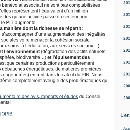
20
e bénévolat associatif ne sont pas comptabilisées
elles représentent l’équivalent d’un million
20
e dès qu’une activité passe du secteur
non
 le PIB augmente
20
a manière dont la richesse se répartit
:
si s’accompagner d’une augmentation des inégalités
20
s sociales voire menacer la cohésion sociale
s aux soins, à l’éducation, aux services sociaux…)
20
 et l’environnement
(dégradation des actifs naturels
osphère, biodiversité…)
et l’épuisement des
20
 est que certaines productions particulièrement
urs débauches énergétiques, de matières premières
20
ns engendrées) entrent dans le calcul du PIB. Nous
stème complètement aveugle des problématiques qui
20
umentaire des avis, rapports et études
du Conseil
20
ental
e NOPIB
Lien
Aci