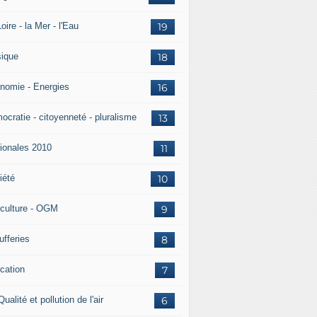
oire - la Mer - l'Eau
19
ique
18
nomie - Energies
16
ocratie - citoyenneté - pluralisme
13
ionales 2010
11
iété
10
iculture - OGM
9
ufferies
8
cation
7
Qualité et pollution de l'air
6