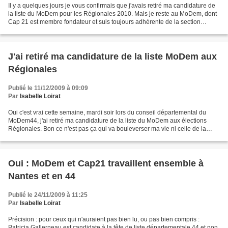
Il y a quelques jours je vous confirmais que j'avais retiré ma candidature de
la liste du MoDem pour les Régionales 2010. Mais je reste au MoDem, dont
Cap 21 est membre fondateur et suis toujours adhérente de la section
nantaise. Je tiens à préciser que...
J'ai retiré ma candidature de la liste MoDem aux
Régionales
Publié le 11/12/2009 à 09:09
Par
Isabelle Loirat
Oui c'est vrai cette semaine, mardi soir lors du conseil départemental du
MoDem44, j'ai retiré ma candidature de la liste du MoDem aux élections
Régionales. Bon ce n'est pas ça qui va bouleverser ma vie ni celle de la
liste, j'étais candidate en dernière...
Oui : MoDem et Cap21 travaillent ensemble à
Nantes et en 44
Publié le 24/11/2009 à 11:25
Par
Isabelle Loirat
Précision : pour ceux qui n'auraient pas bien lu, ou pas bien compris :
Patricia Gallerneau est candidate à la tête de liste départementale 44 et non