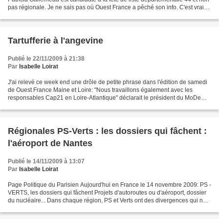
pas régionale. Je ne sais pas où Ouest France a pêché son info. C'est vrai
qu'en Loire-Atlantique et...
Tartufferie à l'angevine
Publié le 22/11/2009 à 21:38
Par
Isabelle Loirat
J'ai relevé ce week end une drôle de petite phrase dans l'édition de samedi
de Ouest France Maine et Loire: "Nous travaillons également avec les
responsables Cap21 en Loire-Atlantique" déclarait le président du MoDem
49. Ah bon ? La dernière fois que...
Régionales PS-Verts : les dossiers qui fâchent :
l'aéroport de Nantes
Publié le 14/11/2009 à 13:07
Par
Isabelle Loirat
Page Politique du Parisien Aujourd'hui en France le 14 novembre 2009: PS -
VERTS, les dossiers qui fâchent Projets d'autoroutes ou d'aéroport, dossier
du nucléaire... Dans chaque région, PS et Verts ont des divergences qui ne
les ont pas empêchés de gérer...