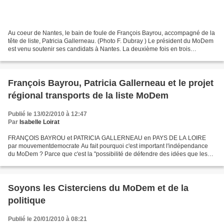
Au coeur de Nantes, le bain de foule de François Bayrou, accompagné de la
tête de liste, Patricia Gallerneau. (Photo F. Dubray ) Le président du MoDem
est venu soutenir ses candidats à Nantes. La deuxième fois en trois
semaines. Objectif : passer la barre...
François Bayrou, Patricia Gallerneau et le projet
régional transports de la liste MoDem
Publié le 13/02/2010 à 12:47
Par
Isabelle Loirat
FRANÇOIS BAYROU et PATRICIA GALLERNEAU en PAYS DE LA LOIRE
par mouvementdemocrate Au fait pourquoi c'est important l'indépendance
du MoDem ? Parce que c'est la "possibilité de défendre des idées que les
autres ne défendent pas" répond le président du...
Soyons les Cisterciens du MoDem et de la
politique
Publié le 20/01/2010 à 08:21