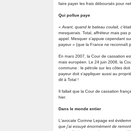
faire payer les frais déboursés pour net
Qui pollue paye
« Avant, quand le bateau coulait, c'étai
mesquerais. Total, affréteur mais pas pr
appel. Mesquer s'appuie cependant sur 
payeur
» (que la France ne reconnaît p
En mars 2007, la Cour de cassation estim
mais européen. Le 24
juin 2008, la Co
commune
: le pétrole sur les côtes do
payeur doit s'appliquer aussi au proprié
dit à Total
!
Il fallait que la Cour de cassation franç
hier.
Dans le monde entier
L'avocate Corinne Lepage est évidemm
que j'ai essuyé énormément de remontra