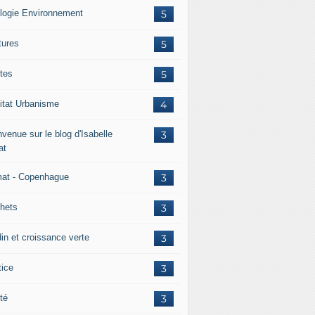
logie Environnement
5
tures
5
tes
5
itat Urbanisme
4
venue sur le blog d'Isabelle
3
at
mat - Copenhague
3
hets
3
din et croissance verte
3
tice
3
té
3