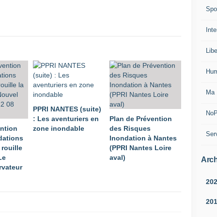
Spo
Inte
Lib
Hum
Ma 
PPRI NANTES (suite)
NoP
: Les aventuriers en
Plan de Prévention
ntion
zone inondable
des Risques
Ser
dations
Inondation à Nantes
rouille
(PPRI Nantes Loire
Le
aval)
Arch
rvateur
20
20