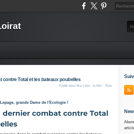
Loirat
Suiv
contre Total et les bateaux poubelles
Publié dans
#La Loire - la Mer - l'Eau
 Lepage, grande Dame de l'Ecologie !
dernier combat contre Total
News
elles
Abonn
articl