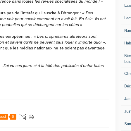
ence dans toutes les revues spécialisées du monde ! »
Eco
rs pas de l'intérêt qu'il suscite à l'étranger
:
« Des
Lec
 voir pour savoir comment on avait fait. En Asie, ils ont
poubelles qui se déchargent sur les côtes ».
Nan
ôtes européennes
:
« Les propriétaires affréteurs sont
n et savent qu'ils ne peuvent plus louer n'importe quoi »
,
Hab
ent que les médias nationaux ne se soient pas davantage
Bien
Loir
ai vu ces jours-ci à la télé des publicités d'enfer faites
Cli
Déc
Jar
Jus
post
0
San