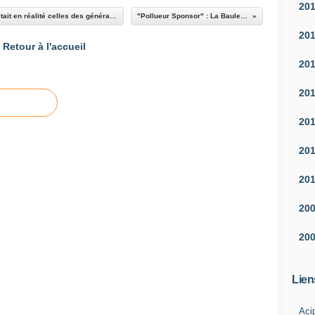
20
Corinne Lepage: Et si la crise de la jeunesse était en réalité celles des générations antérieures ?
"Pollueur Sponsor" : La Baule confirme
20
Retour à l'accueil
20
20
20
20
20
20
20
Lien
Aci