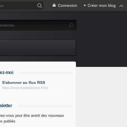
Connexion
+
Créer mon blog
ez-moi
S'abonner au flux RSS
https://www.isabelleloirat.fr/rss
letter
ez-vous pour être averti des nouveaux
es publiés.