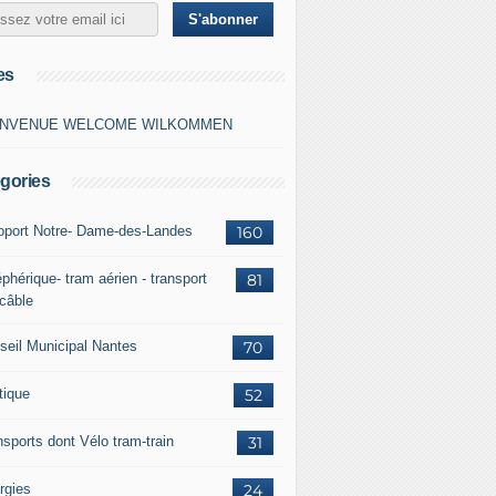
es
ENVENUE WELCOME WILKOMMEN
gories
oport Notre- Dame-des-Landes
160
phérique- tram aérien - transport
81
 câble
seil Municipal Nantes
70
tique
52
nsports dont Vélo tram-train
31
rgies
24