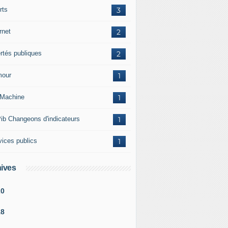
rts
3
rnet
2
ertés publiques
2
our
1
Machine
1
ib Changeons d'indicateurs
1
vices publics
1
ives
20
18