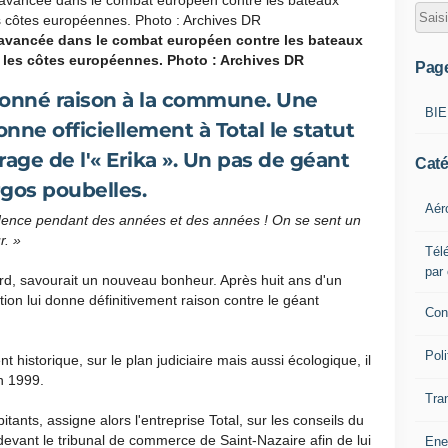
avancée dans le combat européen contre les bateaux
r les côtes européennes. Photo : Archives DR
Pag
donné raison à la commune. Une
BI
onne officiellement à Total le statut
rage de l'« Erika ». Un pas de géant
Caté
rgos poubelles.
Aér
prudence pendant des années et des années ! On se sent un
r. »
Télé
par
rd, savourait un nouveau bonheur. Après huit ans d'un
ion lui donne définitivement raison contre le géant
Con
Poli
historique, sur le plan judiciaire mais aussi écologique, il
 1999.
Tra
itants, assigne alors l'entreprise Total, sur les conseils du
evant le tribunal de commerce de Saint-Nazaire afin de lui
Ene