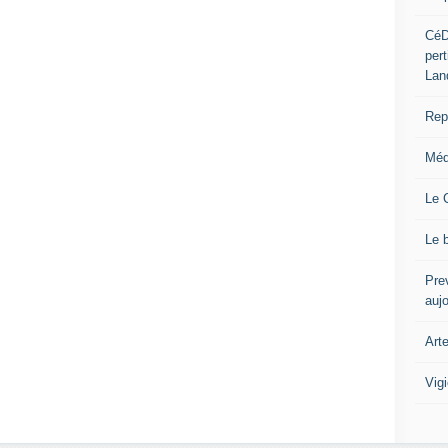
CéD
per
Lan
Repo
Méd
Le 
Le 
Prev
auj
Art
Vig