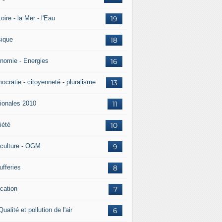
oire - la Mer - l'Eau
19
ique
18
nomie - Energies
16
ocratie - citoyenneté - pluralisme
13
ionales 2010
11
iété
10
iculture - OGM
9
ufferies
8
cation
7
Qualité et pollution de l'air
6