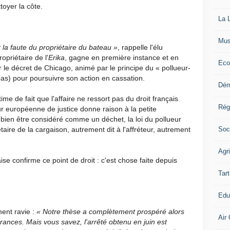
toyer la côte.
La L
Mus
t la faute du propriétaire du bateau »
, rappelle l'élu
opriétaire de l'
Erika
, gagne en première instance et en
Eco
le décret de Chicago, animé par le principe du «
pollueur-
as) pour poursuivre son action en cassation.
Dém
e de fait que l'affaire ne ressort pas du droit français
Rég
ur européenne de justice donne raison à la petite
it bien être considéré comme un déchet, la loi du pollueur
Soc
taire de la cargaison, autrement dit à l'affréteur, autrement
Agr
aise confirme ce point de droit
: c'est chose faite depuis
Tart
Edu
ent ravie
:
« Notre thèse a complètement prospéré alors
Air 
nces. Mais vous savez, l'arrêté obtenu en juin est