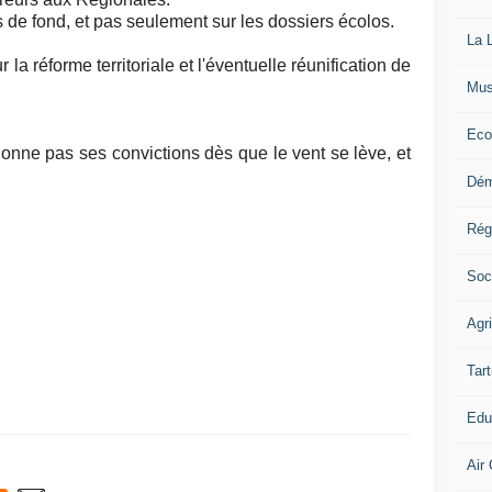
s de fond, et pas seulement sur les dossiers écolos.
La L
 réforme territoriale et l'éventuelle réunification de
Mus
Eco
onne pas ses convictions dès que le vent se lève, et
Dém
Rég
Soc
Agr
Tart
Edu
Air 