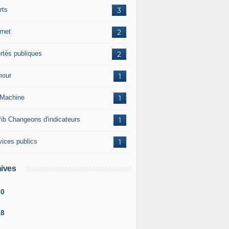
rts
3
rnet
2
ertés publiques
2
our
1
Machine
1
ib Changeons d'indicateurs
1
vices publics
1
ives
20
18