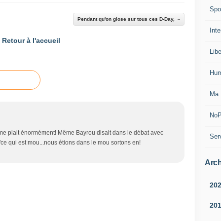
Spo
Pendant qu'on glose sur tous ces D-Day,
Inte
Retour à l'accueil
Lib
Hum
Ma 
NoP
i me plait énormément! Même Bayrou disait dans le débat avec
Ser
"ce qui est mou...nous étions dans le mou sortons en!
Arch
20
20