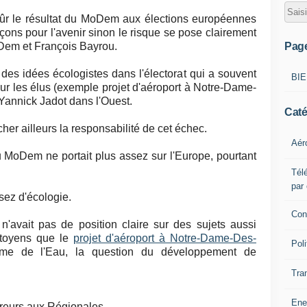
sûr le résultat du MoDem aux élections européennes
 leçons pour l'avenir sinon le risque se pose clairement
Pag
Dem et François Bayrou.
des idées écologistes dans l'électorat qui a souvent
BI
r les élus (exemple projet d'aéroport à Notre-Dame-
 Yannick Jadot dans l'Ouest.
Caté
her ailleurs la responsabilité de cet échec.
Aér
u MoDem ne portait plus assez sur l'Europe, pourtant
Télé
par
ssez d'écologie.
Con
'avait pas de position claire sur des sujets aussi
citoyens que le
projet d'aéroport à Notre-Dame-Des-
Poli
e de l'Eau, la question du développement de
Tra
Ene
reurs aux Régionales.