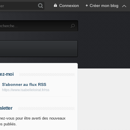
Connexion
+
Créer mon blog
ez-moi
S'abonner au flux RSS
https://www.isabelleloirat.fr/rss
letter
ez-vous pour être averti des nouveaux
es publiés.