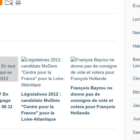
Eco
Lec
Nan
Hab
Bien
Loir
Cli
François Bayrou ne
Déc
? En
Législatives 2012 :
donne pas de
 page
candidats MoDem
consigne de vote et
Jar
 06 11
"Centre pour la
votera pour François
France" pour la
Hollande
Jus
Loire-Atlantique
San