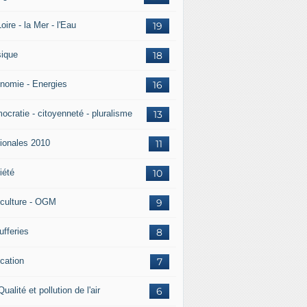
oire - la Mer - l'Eau
19
ique
18
nomie - Energies
16
ocratie - citoyenneté - pluralisme
13
ionales 2010
11
iété
10
iculture - OGM
9
ufferies
8
cation
7
Qualité et pollution de l'air
6