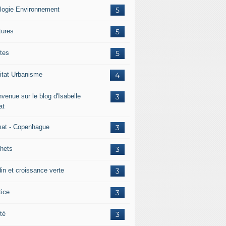
logie Environnement
5
tures
5
tes
5
itat Urbanisme
4
venue sur le blog d'Isabelle
3
at
mat - Copenhague
3
hets
3
din et croissance verte
3
tice
3
té
3