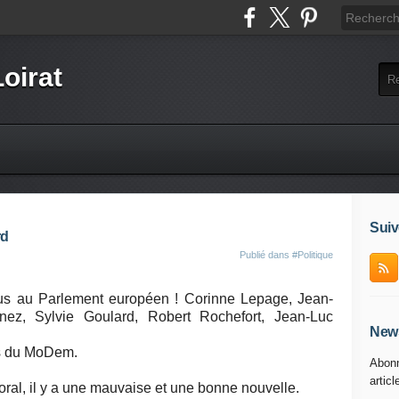
Loirat
Suiv
rd
Publié dans
#Politique
élus au Parlement européen ! Corinne Lepage, Jean-
nez, Sylvie Goulard, Robert Rochefort, Jean-Luc
News
és du MoDem.
Abonn
articl
ral, il y a une mauvaise et une bonne nouvelle.