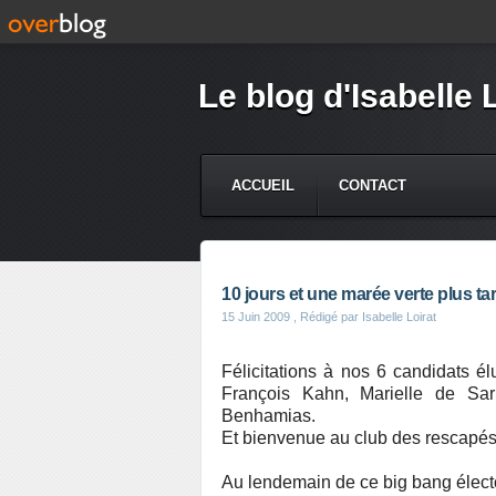
Le blog d'Isabelle 
ACCUEIL
CONTACT
10 jours et une marée verte plus ta
15 Juin 2009
, Rédigé par Isabelle Loirat
Félicitations à nos 6 candidats 
François Kahn, Marielle de Sar
Benhamias.
Et bienvenue au club des rescap
Au lendemain de ce big bang électo