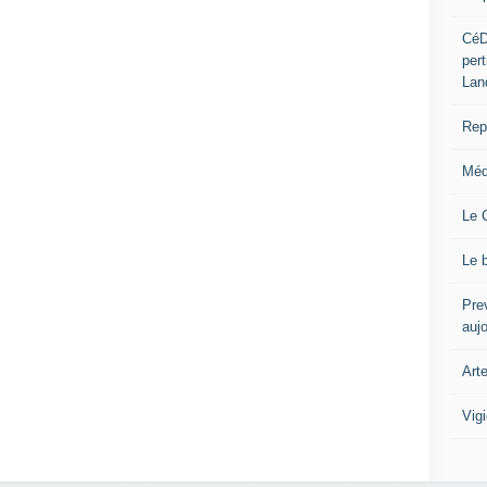
CéD
per
Lan
Repo
Méd
Le 
Le 
Prev
auj
Art
Vig