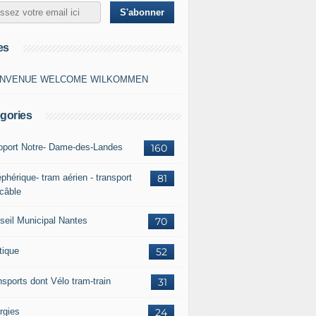
es
ENVENUE WELCOME WILKOMMEN
gories
oport Notre- Dame-des-Landes
160
phérique- tram aérien - transport
81
 câble
seil Municipal Nantes
70
tique
52
nsports dont Vélo tram-train
31
rgies
24