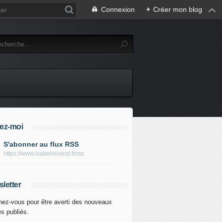
Connexion
+
Créer mon blog
ez-moi
S'abonner au flux RSS
https://www.isabelleloirat.fr/rss
letter
ez-vous pour être averti des nouveaux
es publiés.