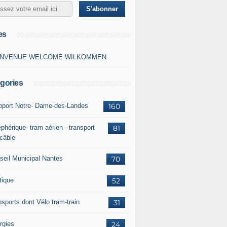
es
ENVENUE WELCOME WILKOMMEN
gories
oport Notre- Dame-des-Landes
160
phérique- tram aérien - transport
81
 câble
seil Municipal Nantes
70
tique
52
nsports dont Vélo tram-train
31
rgies
24