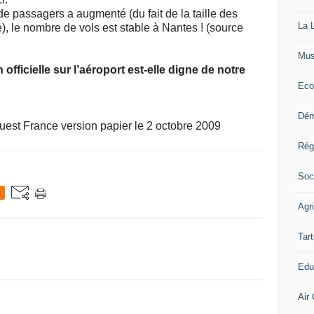
de passagers a augmenté (du fait de la taille des
La L
), le nombre de vols est stable à Nantes ! (source
Mus
fficielle sur l’aéroport est-elle digne de notre
Eco
Dém
uest France version papier le 2 octobre 2009
Rég
Soc
Agr
Tart
Edu
Air 