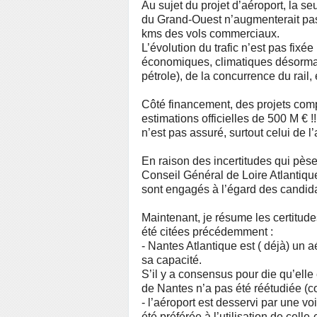
Au sujet du projet d’aéroport, la s
du Grand-Ouest n’augmenterait pas
kms des vols commerciaux.
L’évolution du trafic n’est pas fixé
économiques, climatiques désormais
pétrole), de la concurrence du rail
Côté financement, des projets comp
estimations officielles de 500 M € 
n’est pas assuré, surtout celui de l’
En raison des incertitudes qui pèsen
Conseil Général de Loire Atlantique
sont engagés à l’égard des candida
Maintenant, je résume les certitude
été citées précédemment :
- Nantes Atlantique est ( déjà) un aé
sa capacité.
S’il y a consensus pour die qu’elle 
de Nantes n’a pas été réétudiée (co
- l’aéroport est desservi par une v
été préférée à l’utilisation de celle-c