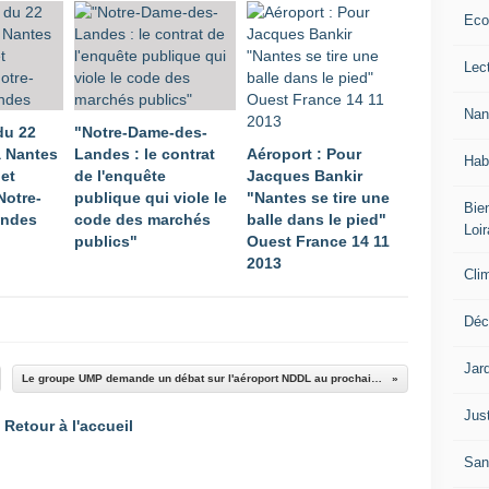
Eco
Lec
Nan
du 22
"Notre-Dame-des-
à Nantes
Landes : le contrat
Aéroport : Pour
Hab
jet
de l'enquête
Jacques Bankir
Notre-
publique qui viole le
"Nantes se tire une
Bien
andes
code des marchés
balle dans le pied"
Loir
publics"
Ouest France 14 11
2013
Cli
Déc
Jar
Le groupe UMP demande un débat sur l'aéroport NDDL au prochain Conseil municipal de Nantes !
Jus
Retour à l'accueil
San