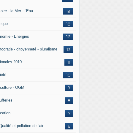
oire - la Mer - l'Eau
19
ique
18
nomie - Energies
16
ocratie - citoyenneté - pluralisme
13
ionales 2010
11
iété
10
iculture - OGM
9
ufferies
8
cation
7
Qualité et pollution de l'air
6