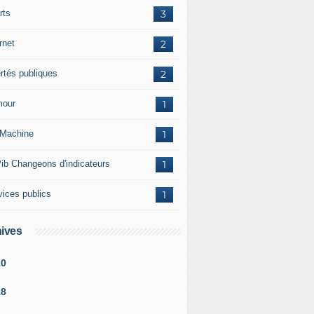
rts
3
rnet
2
ertés publiques
2
our
1
Machine
1
ib Changeons d'indicateurs
1
vices publics
1
ives
20
18