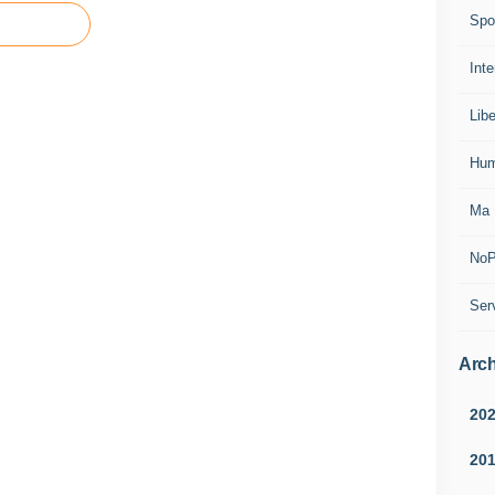
Spo
Inte
Lib
Hum
Ma 
NoP
Ser
Arch
20
20