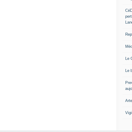
CéD
per
Lan
Repo
Méd
Le 
Le 
Prev
auj
Art
Vig