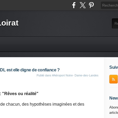
Loirat
Suiv
DL est elle digne de confiance ?
Publié dans
#Aéroport Notre- Dame-des-Landes
: "Rêves ou réalité"
News
s de chacun, des hypothèses imaginées et des
Abonn
articl