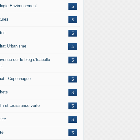
logie Environnement
5
tures
5
tes
5
itat Urbanisme
4
venue sur le blog d'Isabelle
3
at
mat - Copenhague
3
hets
3
din et croissance verte
3
tice
3
té
3