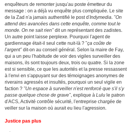
enquêteurs de remonter jusqu'au poste émetteur du
message : on a déjà vu enquête plus compliquée. Le site
de la Zad n'a jamais authentifié le post d'
Indymedia
.
"On
attend des avancées dans cette enquête, comme tout le
monde. On ne sait rien"
dit un représentant des zadistes.
Un autre point laisse perplexe. Pourquoi l'agent de
gardiennage était-il seul cette nuit-là ? "
ça coûte de
l'argent"
dit-on au conseil général. Selon la maire de Fay,
qui a un peu l'habitude de voir des vigiles surveiller des
maisons, ils sont toujours deux, trois ou quatre. Si la zone
est si sensible, ce que les autorités et la presse ressassent
à l'envi en s'appuyant sur des témoignages anonymes de
riverains agressés et insultés, pourquoi un seul vigile en
faction ?
"Un espace à surveiller n'est renforcé que s'il s'y
passe quelque chose de grave"
, explique à
Lulu
le patron
d'ACS, Activité contrôle sécurité, l'entreprise chargée de
veiller sur la maison où aurait eu lieu l'agression.
Justice pas plus