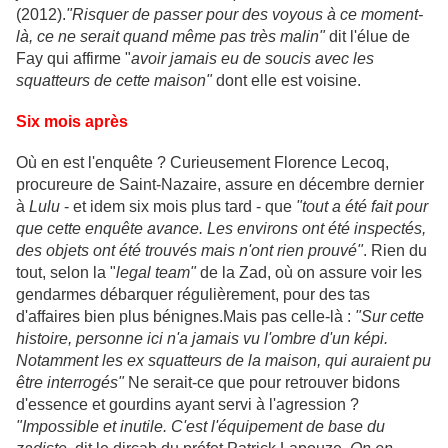
(2012).
"Risquer de passer pour des voyous à ce moment-
là, ce ne serait quand même pas très malin"
dit l'élue de
Fay qui affirme "
avoir jamais eu de soucis avec les
squatteurs de cette maison"
dont elle est voisine.
Six mois après
Où en est l'enquête ? Curieusement Florence Lecoq,
procureure de Saint-Nazaire, assure en décembre dernier
à
Lulu
- et idem six mois plus tard - que
"tout a été fait pour
que cette enquête avance. Les environs ont été inspectés,
des objets ont été trouvés mais n'ont rien prouvé"
. Rien du
tout, selon la "
legal team"
de la Zad, où on assure voir les
gendarmes débarquer régulièrement, pour des tas
d'affaires bien plus bénignes.Mais pas celle-là :
"Sur cette
histoire, personne ici n'a jamais vu l'ombre d'un képi.
Notamment les ex squatteurs de la maison, qui auraient pu
être interrogés"
Ne serait-ce que pour retrouver bidons
d'essence et gourdins ayant servi à l'agression ?
"Impossible et inutile. C'est l'équipement de base du