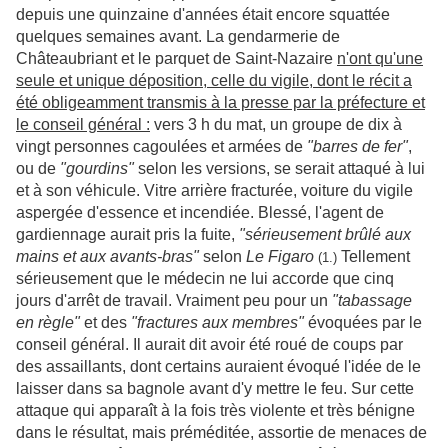
depuis une quinzaine d'années était encore squattée
quelques semaines avant. La gendarmerie de
Châteaubriant et le parquet de Saint-Nazaire
n'ont qu'une
seule et unique déposition, celle du vigile, dont le récit a
été obligeamment transmis à la presse par la préfecture et
le conseil général :
vers 3 h du mat, un groupe de dix à
vingt personnes cagoulées et armées de
"barres de fer"
,
ou de
"gourdins"
selon les versions, se serait attaqué à lui
et à son véhicule. Vitre arrière fracturée, voiture du vigile
aspergée d'essence et incendiée. Blessé, l'agent de
gardiennage aurait pris la fuite,
"sérieusement brûlé aux
mains et aux avants-bras"
selon
Le Figaro
Tellement
(1.)
sérieusement que le médecin ne lui accorde que cinq
jours d'arrêt de travail. Vraiment peu pour un
"tabassage
en règle"
et des
"fractures aux membres"
évoquées par le
conseil général. Il aurait dit avoir été roué de coups par
des assaillants, dont certains auraient évoqué l'idée de le
laisser dans sa bagnole avant d'y mettre le feu. Sur cette
attaque qui apparaît à la fois très violente et très bénigne
dans le résultat, mais préméditée, assortie de menaces de