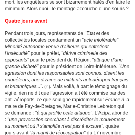
mort, les enquêteurs se sont bizarrement hâtés d'en faire le
minimum. Alors quoi : le montage accouche d'une souris ?
Quatre jours avant
Pendant trois jours, représentants de l'Etat et des
collectivités locales condamnent un "
acte intolérable"
.
Minorité autonome venue d'ailleurs qui entretient
l'insécurité"
pour le préfet,
"dérive criminelle des
opposants"
pour le président de Région,
"attaque d'une
grande lâcheté"
pour le président de Loire-Inférieure.
"Une
agression dont les responsables sont connus, disent les
enquêteurs, une dizaine de militants anti-aéroport français
et britanniques..."
.
. Mais voilà, à part le témoignage du
(2.)
vigile, rien ne dit que l'agression ait été commise par des
anti-aéroports, ce que souligne rapidement sur
France 3
la
maire de Fay-de-Bretagne, Marie-Christine Lebreton qui
se demande :
"à qui profite cette attaque"
. L'Acipa abonde
:
"une provocation cherchant à discréditer le mouvement
au moment où il s'amplifie n'est pas à exclure"
, quatre
jours avant
"la manif de réoccupation"
du 17 novembre