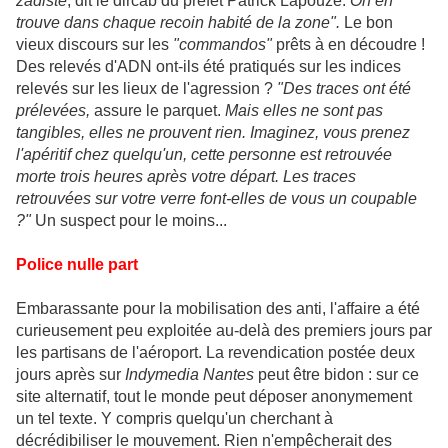
zadiste
, dit le dircab du préfet Patrick Lapouze.
On en
trouve dans chaque recoin habité de la zone".
Le bon
vieux discours sur les
"commandos"
prêts à en découdre !
Des relevés d'ADN ont-ils été pratiqués sur les indices
relevés sur les lieux de l'agression ?
"Des traces ont été
prélevées,
assure le parquet.
Mais elles ne sont pas
tangibles, elles ne prouvent rien. Imaginez, vous prenez
l'apéritif chez quelqu'un, cette personne est retrouvée
morte trois heures après votre départ. Les traces
retrouvées sur votre verre font-elles de vous un coupable
?"
Un suspect pour le moins...
Police nulle part
Embarassante pour la mobilisation des anti, l'affaire a été
curieusement peu exploitée au-delà des premiers jours par
les partisans de l'aéroport. La revendication postée deux
jours après sur
Indymedia Nantes
peut être bidon : sur ce
site alternatif, tout le monde peut déposer anonymement
un tel texte. Y compris quelqu'un cherchant à
décrédibiliser le mouvement. Rien n'empêcherait des