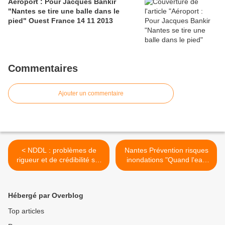
Aéroport : Pour Jacques Bankir
"Nantes se tire une balle dans le
pied" Ouest France 14 11 2013
Commentaires
Ajouter un commentaire
< NDDL : problèmes de
Nantes Prévention risques
rigueur et de crédibilité sur
inondations "Quand l'eau
l'étude préalable d'impact
rouille la machine" Le
du projet d'aéroport révélés
Nouvel Observateur 22 08
par Mediapart et Ouest
2013 >
Hébergé par Overblog
France
Top articles