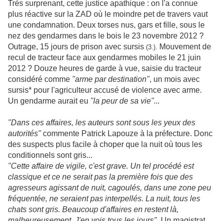
Très surprenant, cette justice apathique : on l'a connue
plus réactive sur la ZAD où le moindre pet de travers vaut
une condamnation. Deux torses nus, gars et fille, sous le
nez des gendarmes dans le bois le 23 novembre 2012 ?
Outrage, 15 jours de prison avec sursis
Mouvement de
(3.).
recul de tracteur face aux gendarmes mobiles le 21 juin
2012 ? Douze heures de garde à vue, saisie du tracteur
considéré comme
"arme par destination"
, un mois avec
sursis* pour l'agriculteur accusé de violence avec arme.
Un gendarme aurait eu
"la peur de sa vie"...
"Dans ces affaires, les auteurs sont sous les yeux des
autorités"
commente Patrick Lapouze à la préfecture. Donc
des suspects plus facile à choper que la nuit où tous les
conditionnels sont gris...
"Cette affaire de vigile, c'est grave. Un tel procédé est
classique et ce ne serait pas la première fois que des
agresseurs agissant de nuit, cagoulés, dans une zone peu
fréquentée, ne seraient pas interpellés. La nuit, tous les
chats sont gris. Beaucoup d'affaires en restent là,
malheureusement. J'en vois tous les jours".
Un magistrat