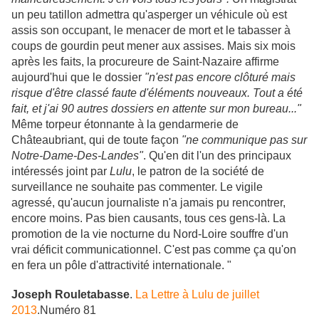
un peu tatillon admettra qu'asperger un véhicule où est
assis son occupant, le menacer de mort et le tabasser à
coups de gourdin peut mener aux assises. Mais six mois
après les faits, la procureure de Saint-Nazaire affirme
aujourd'hui que le dossier
"n'est pas encore clôturé mais
risque d'être classé faute d'éléments nouveaux. Tout a été
fait, et j'ai 90 autres dossiers en attente sur mon bureau..."
Même torpeur étonnante à la gendarmerie de
Châteaubriant, qui de toute façon
"ne communique pas sur
Notre-Dame-Des-Landes"
. Qu'en dit l'un des principaux
intéressés joint par
Lulu
, le patron de la société de
surveillance ne souhaite pas commenter. Le vigile
agressé, qu'aucun journaliste n'a jamais pu rencontrer,
encore moins. Pas bien causants, tous ces gens-là. La
promotion de la vie nocturne du Nord-Loire souffre d'un
vrai déficit communicationnel. C'est pas comme ça qu'on
en fera un pôle d'attractivité internationale. "
Joseph Rouletabasse
.
La Lettre à Lulu de juillet
2013
.Numéro 81