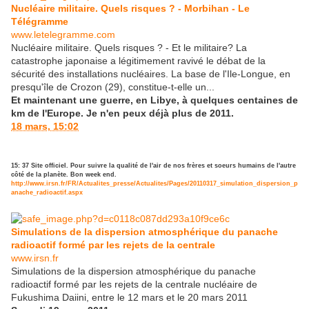
Nucléaire militaire. Quels risques ? - Morbihan - Le
Télégramme
www.letelegramme.com
Nucléaire militaire. Quels risques ? - Et le militaire? La
catastrophe japonaise a légitimement ravivé le débat de la
sécurité des installations nucléaires. La base de l'Ile-Longue, en
presqu'île de Crozon (29), constitue-t-elle un...
Et maintenant une guerre, en Libye, à quelques centaines de
km de l'Europe. Je n'en peux déjà plus de 2011.
18 mars, 15:02
15: 37 Site officiel. Pour suivre la qualité de l'air de nos frères et soeurs humains de l'autre
côté de la planète. Bon week end.
http://www.irsn.fr/FR/Actualites_presse/Actualites/Pages/20110317_simulation_dispersion_p
anache_radioactif.aspx
Simulations de la dispersion atmosphérique du panache
radioactif formé par les rejets de la centrale
www.irsn.fr
Simulations de la dispersion atmosphérique du panache
radioactif formé par les rejets de la centrale nucléaire de
Fukushima Daiini, entre le 12 mars et le 20 mars 2011