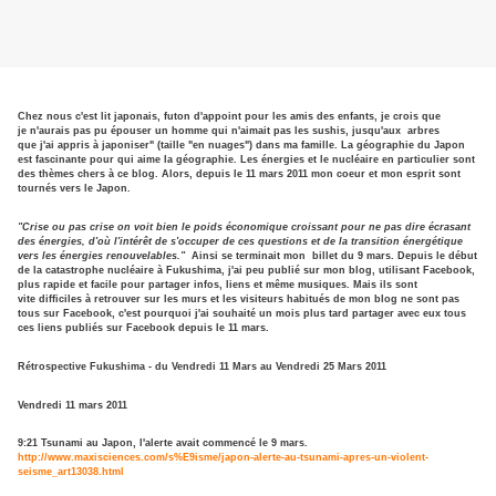
Chez nous c'est lit japonais, futon d'appoint pour les amis des enfants, je crois que
je n'aurais pas pu épouser un homme qui n'aimait pas les sushis, jusqu'aux arbres
que j'ai appris à japoniser" (taille "en nuages") dans ma famille. La géographie du Japon
est fascinante pour qui aime la géographie. Les énergies et le nucléaire en particulier sont
des thèmes chers à ce blog.
Alors, depuis le 11 mars 2011
mon coeur et mon esprit sont
tournés vers le Japon.
"Crise ou pas crise on voit bien le poids économique croissant pour ne pas dire écrasant
des énergies, d'où l'intérêt de s'occuper de ces questions et de la transition énergétique
vers les énergies renouvelables."
Ainsi se terminait mon billet du 9 mars. Depuis le début
de la catastrophe nucléaire à Fukushima, j'ai peu publié sur mon blog, utilisant Facebook,
plus rapide et facile pour partager infos, liens et même musiques. Mais ils sont
vite difficiles à retrouver sur les murs et les visiteurs habitués de mon blog ne sont pas
tous sur Facebook, c'est pourquoi j'ai souhaité un mois plus tard partager avec eux tous
ces liens publiés sur Facebook depuis le 11 mars.
Rétrospective Fukushima - du Vendredi 11 Mars au Vendredi 25 Mars 2011
Vendredi 11 mars 2011
9:21
Tsunami au Japon, l'alerte avait commencé le 9 mars.
http://www.maxisciences.com/s%E9isme/japon-alerte-au-tsunami-apres-un-violent-
seisme_art13038.html