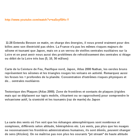
http://www.youtube.com/watch?v=eaScyfSHc-Y
11:28 Entendu Besson ce matin, en charge des énergies, il nous prend vraiment pour des
billes avec son électricité pas chère. La France n'a pas les mêmes risques majeurs de
séisme et tsunami que Japon, mais on a un verrou de vieilles centrales nucléaires sur la
Loire et on peut avoir nous aussi des problèmes de refroidissement des centrales si étiage
ou débit de la Loire très bas (5, 10, 50 m3/sec)
Carte de la Ceinture de Feu, Pacifique nord, Japon, Atlas 2000 Nathan, les cercles bruns
représentent les séismes et les triangles rouges les volcans en activité. Remarquez aussi
les fosses les + profondes de la planète. Concentration d'extrêmes risques physiques et
de... centrales nucléaires
Tectonique des Plaques (Atlas 2000). Zone de frontières et contacts de plaques (rigides
mais qui se déplacent sur tapis mobile, s'écartent ou se rapprochent) pour comprendre le
volcanisme actif, la sismicité et les tsunamis (raz de marée) du Japon
La carte des vents où l'on voit que les échanges atmosphériques sont nombreux et
complexes, différents selon altitude, hémisphères etc. Les vents, pas plus que les nuages
ne reconnaissent les frontières administratives humaines, ils sont déviés, peuvent changer
de sens (Alizées). On ne maîtrise pas non plus les courants "jet stream" de haute altitude