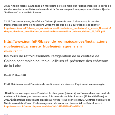
18:20
Angela Merkel a annoncé un moratoire de trois mois sur l'allongement de la durée de
vie des réacteurs nucléaires allemands et la Suisse suspend ses projets nucléaires. Quelle
"indécence" va dire Eric Besson
23:24
Chez nous ça va, du côté de Chinon (1 centrale avec 4 réacteurs), le dernier
tremblement de terre ( 5 novembre 2005) n'a été que de 4,1 sur l'échelle de Richter
http://www.irsn.fr/FR/base_de_connaissances/Installations_nucleaires/La_surete_Nucleaire/
risque_sismique_installations_nucleaires/Documents/irsn_seisme_chinon_11_2006.pdf
http://www.irsn.fr/FR/base_de_connaissances/Installations_
nucleaires/La_surete_Nucleaire/risque_sism
www.irsn.fr
les tours de refroidissement/ réfrigération de la centrale de
Chinon sont moins hautes qu'ailleurs cf. présence des châteaux
de la Loire
Mardi 15 Mars 2011
01:41 Maintenant c est l'enceinte de confinement du réacteur 2 qui serait endommagée.
16:44 Savez vous quel a été l'incident le plus grave (niveau 4) en France dans une centrale
nucléaire ? A deux pas de chez nous, à la centrale de Saint Laurent (30 km d'Orléans) en
1980."Évènements significatifs classés au niveau 4 sur l'échelle INES, Centrale nucléaire de
Saint-Laurent-des-Eaux : Endommagement du cœur du réacteur A1 de Saint-Laurent.
http://www.asn.fr/index.php/content/view/full/1472//%28offset%29/20