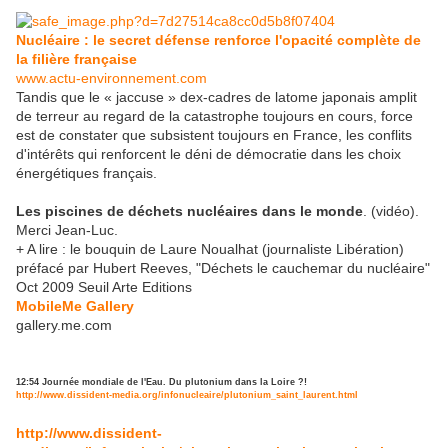
Nucléaire : le secret défense renforce l'opacité complète de
la filière française
www.actu-environnement.com
Tandis que le « jaccuse » dex-cadres de latome japonais amplit
de terreur au regard de la catastrophe toujours en cours, force
est de constater que subsistent toujours en France, les conflits
d'intérêts qui renforcent le déni de démocratie dans les choix
énergétiques français.
Les piscines de déchets nucléaires dans le monde
. (vidéo).
Merci Jean-Luc.
+ A lire : le bouquin de Laure Noualhat (journaliste Libération)
préfacé par Hubert Reeves, "Déchets le cauchemar du nucléaire"
Oct 2009 Seuil Arte Editions
MobileMe Gallery
gallery.me.com
12:54 Journée mondiale de l'Eau. Du plutonium dans la Loire ?!
http://www.dissident-media.org/infonucleaire/plutonium_saint_laurent.html
http://www.dissident-