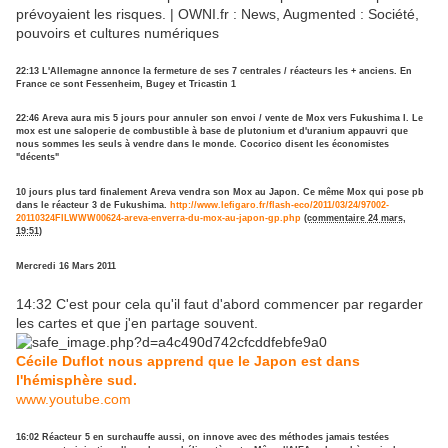
prévoyaient les risques. | OWNI.fr : News, Augmented : Société,
pouvoirs et cultures numériques
22:13 L'Allemagne annonce la fermeture de ses 7 centrales / réacteurs les + anciens. En
France ce sont Fessenheim, Bugey et Tricastin 1
22:46 Areva aura mis 5 jours pour annuler son envoi / vente de Mox vers Fukushima I. Le
mox est une saloperie de combustible à base de plutonium et d'uranium appauvri que
nous sommes les seuls à vendre dans le monde. Cocorico disent les économistes
"décents"
10 jours plus tard finalement Areva vendra son Mox au Japon. Ce même Mox qui pose pb
dans le réacteur 3 de Fukushima.
http://www.lefigaro.fr/flash-eco/2011/03/24/97002-
20110324FILWWW00624-areva-enverra-du-mox-au-japon-gp.php
(commentaire 24 mars,
19:51)
Mercredi 16 Mars 2011
14:32
C'est pour cela qu'il faut d'abord commencer par regarder
les cartes et que j'en partage souvent.
Cécile Duflot nous apprend que le Japon est dans
l'hémisphère sud.
www.youtube.com
16:02
Réacteur 5 en surchauffe aussi, on innove avec des méthodes jamais testées