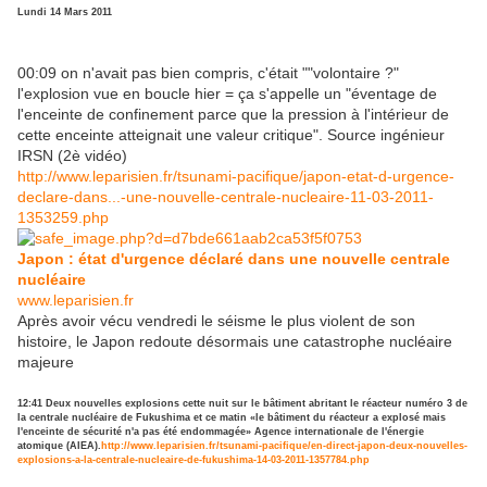
Lundi 14 Mars 2011
00:09 on n'avait pas bien compris, c'était ""volontaire ?"
l'explosion vue en boucle hier = ça s'appelle un "éventage de
l'enceinte de confinement parce que la pression à l'intérieur de
cette enceinte atteignait une valeur critique". Source ingénieur
IRSN (2è vidéo)
http://www.leparisien.fr/tsunami-pacifique/japon-etat-d-urgence-
declare-dans
...
-une-nouvelle-centrale-nucleaire-11-03-2011-
1353259.php
Japon : état d'urgence déclaré dans une nouvelle centrale
nucléaire
www.leparisien.fr
Après avoir vécu vendredi le séisme le plus violent de son
histoire, le Japon redoute désormais une catastrophe nucléaire
majeure
12:41
Deux nouvelles explosions cette nuit sur le bâtiment abritant le réacteur numéro 3 de
la centrale nucléaire de Fukushima et ce matin «le bâtiment du réacteur a explosé mais
l'enceinte de sécurité n'a pas été endommagée» Agence internationale de l'énergie
atomique (AIEA).
http://www.leparisien.fr/tsunami-pacifique/en-direct-japon-deux-nouvelles-
explosions-a-la-centrale-nucleaire-de-fukushima-14-03-2011-1357784.php