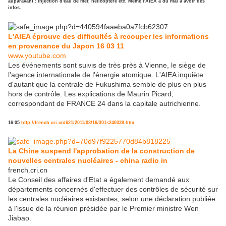
auparavant : injection d'eau de mer, hélicoptère etc. Même l'AIEA a du mal à avoir des
infos.
L'AIEA éprouve des difficultés à recouper les informations
en provenance du Japon 16 03 11
www.youtube.com
Les événements sont suivis de très près à Vienne, le siège de
l'agence internationale de l'énergie atomique. L'AIEA inquiète
d'autant que la centrale de Fukushima semble de plus en plus
hors de contrôle. Les explications de Maurin Picard,
correspondant de FRANCE 24 dans la capitale autrichienne.
16:05
http://french.cri.cn/621/2011/03/16/301s240339.htm
La Chine suspend l'approbation de la construction de
nouvelles centrales nucléaires - china radio in
french.cri.cn
Le Conseil des affaires d'Etat a également demandé aux
départements concernés d'effectuer des contrôles de sécurité sur
les centrales nucléaires existantes, selon une déclaration publiée
à l'issue de la réunion présidée par le Premier ministre Wen
Jiabao.