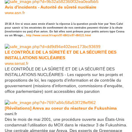
Avis d'incidents - Autorité de sûreté nucléaire
www.asn.fr
19:16 A lire si vous avez envie d'avoir la réponse à la question posée hier par Yves Calvi
pour savoir si les enceintes de confinement de nos centrales peuvent résister à la chute
(involontaire ou pas) d'un avion. En fait elles sont prévues pour petits avions type Cesna
ou un Mirage...
http://www.senat.fr/rap/o97-4841/o97-484121.html
LE CONTRÔLE DE LA SÛRETÉ ET DE LA SÉCURITÉ DES
INSTALLATIONS NUCLÉAIRES
www.senat.fr
LE CONTRÔLE DE LA SÛRETÉ ET DE LA SÉCURITÉ DES
INSTALLATIONS NUCLÉAIRES - Les rapports sur les projets et
propositions de loi, les rapports d'information et de contrôle du
gouvernement (missions d'information, commissions d'enquête,
office parlementaire) sont accessibles dès parution
[Révélations] Areva au coeur du réacteur de Fukushima
owni.fr
Dès le mois de mai 2001, une procédure ouverte aux États-Unis
condamnait l'utilisation du MOX dans le réacteur 3 de Fukushima.
Une centrale alimentée par Areva. Des experts de Greenpeace