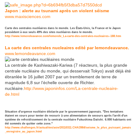
Japon : alerte au tsunami après un violent séisme
www.maxisciences.com
Carte des centrales nucléaires dans le monde. Les États-Unis, la France et le Japon
possèdent à eux seuls 49% des sites nucléaires dans le monde.
http://www.lemondeavance.com/lemonde_La-carte-des-centrales-nucleaires--188.htm
La carte des centrales nucleaires edité par lemondeavance.
www.lemondeavance.com
La centrale de Kashiwazaki-Kariwa (7 réacteurs, la plus grande
centrale nucléaire du monde, qui desservait Tokyo) avait déjà été
ébranlée le 16 juillet 2007 par un tremblement de terre de
magnitude 6,8 sur l’échelle ouverte de Richter.
nucléaire.
http://www.japoninfos.com/La-centrale-nucleaire-
de.html
Situation d'urgence nucléaire déclarée par le gouvernement japonais. "Des tentatives
étaient en cours pour tenter de recourir à une alimentation de secours après l'arrêt d'un
système de refroidissement de la centrale nucléaire Fukushima Daiichi. 6.000 habitants ont
été sommés de quitter cette zone."
http://www.challenges.fr/actualites/asie/20110311.CHA3984/seisme_le_plus_puissant_jamais
_enregistre_au_japon.html