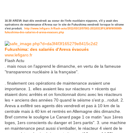
16:30
AREVA était dès vendredi au coeur de l'info nucléaire nippone, s'il y avait des
opérations de maintenance d'Areva sur le site de Fukushima vendredi lorsque le séisme
s'est produit.
http://www.lefigaro.fr/flash-actu/2011/03/13/97001-20110313FILWWW00089-
fukushima-des-salaries-d-areva-evacues.php
Fukushima: des salariés d'Areva évacués
www.lefigaro.fr
Flash Actu
. mais nous on l'apprend le dimanche, en vertu de la fameuse
"transparence nucléaire à la française".
. finalement ces opérations de maintenance avaient une
importance. 1. elles avaient lieu sur réacteurs + récents qui
étaient donc arrêtés et on fonctionnait donc avec les réacteurs
les + anciens des années 70 quand le séisme s'est p
...
roduit. 2.
Areva a exfiltré ses agents dès vendredi et pas à 10 km de la
centrale mais à 40 km et rentrés en Allemagne dès dimanche.
Bref comme le souligne Le Canard page 1 ce matin "aux 1ères
loges, 1ers conscients du danger et 1ers partis". 3. une machine
en maintenance peut aussi s'emballer, le réacteur 4 vient de le