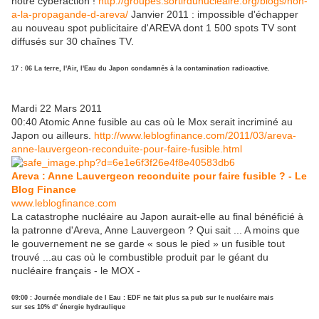
notre cyberaction !
http://groupes.sortirdunucleaire.org/blogs/non-
a-la-propagande-d-areva/
Janvier 2011 : impossible d'échapper
au nouveau spot publicitaire d'AREVA dont 1 500 spots TV sont
diffusés sur 30 chaînes TV.
17 : 06 La terre, l'Air, l'Eau du Japon condamnés à la contamination radioactive.
Mardi 22 Mars 2011
00:40 Atomic Anne fusible au cas où le Mox serait incriminé au
Japon ou ailleurs.
http://www.leblogfinance.com/2011/03/areva-
anne-lauvergeon-reconduite-pour-faire-fusible.html
Areva : Anne Lauvergeon reconduite pour faire fusible ? - Le
Blog Finance
www.leblogfinance.com
La catastrophe nucléaire au Japon aurait-elle au final bénéficié à
la patronne d'Areva, Anne Lauvergeon ? Qui sait ... A moins que
le gouvernement ne se garde « sous le pied » un fusible tout
trouvé ...au cas où le combustible produit par le géant du
nucléaire français - le MOX -
09:00 : Journée mondiale de l Eau : EDF ne fait plus sa pub sur le nucléaire mais
sur ses 10% d' énergie hydraulique