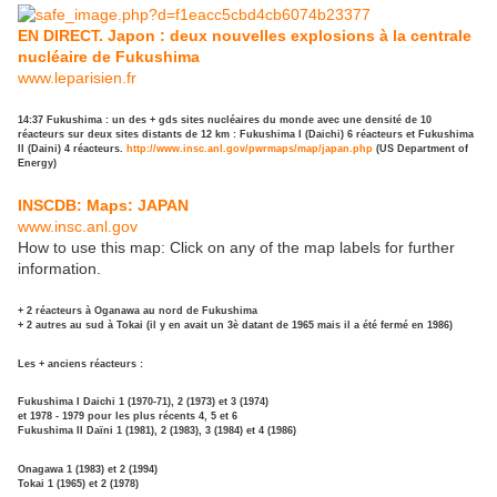
EN DIRECT. Japon : deux nouvelles explosions à la centrale
nucléaire de Fukushima
www.leparisien.fr
14:37
Fukushima : un des + gds sites nucléaires du monde avec une densité de 10
réacteurs sur deux sites distants de 12 km : Fukushima I (Daichi) 6 réacteurs et Fukushima
II (Daini) 4 réacteurs.
http://www.insc.anl.gov/pwrmaps/map/japan.php
(US Department of
Energy)
INSCDB: Maps: JAPAN
www.insc.anl.gov
How to use this map: Click on any of the map labels for further
information.
+ 2 réacteurs à Oganawa au nord de Fukushima
+ 2 autres au sud à Tokai (il y en avait un 3è datant de 1965 mais il a été fermé en 1986)
Les + anciens réacteurs :
Fukushima I Daichi 1 (1970-71), 2 (1973) et 3 (1974)
et 1978 - 1979 pour les plus récents 4, 5 et 6
Fukushima II Daïni 1 (1981), 2 (1983), 3 (1984) et 4 (1986)
Onagawa 1 (1983) et 2 (1994)
Tokai 1 (1965) et 2 (1978)