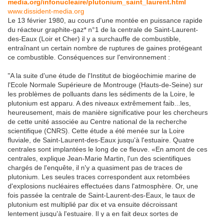
media.org/infonucleaire/plutonium_saint_laurent.html
www.dissident-media.org
Le 13 février 1980, au cours d'une montée en puissance rapide
du réacteur graphite-gaz* n°1 de la centrale de Saint-Laurent-
des-Eaux (Loir et Cher) il y a surchauffe de combustible,
entraînant un certain nombre de ruptures de gaines protégeant
ce combustible. Conséquences sur l'environnement :
"A la suite d'une étude de l'Institut de biogéochimie marine de
l'Ecole Normale Supérieure de Montrouge (Hauts-de-Seine) sur
les problèmes de polluants dans les sédiments de la Loire, le
plutonium est apparu. A des niveaux extrêmement faib
...
les,
heureusement, mais de manière significative pour les chercheurs
de cette unité associée au Centre national de la recherche
scientifique (CNRS). Cette étude a été menée sur la Loire
fluviale, de Saint-Laurent-des-Eaux jusqu'à l'estuaire. Quatre
centrales sont implantées le long de ce fleuve. «En amont de ces
centrales, explique Jean-Marie Martin, l'un des scientifiques
chargés de l'enquête, il n'y a quasiment pas de traces de
plutonium. Les seules traces correspondent aux retombées
d'explosions nucléaires effectuées dans l'atmosphère. Or, une
fois passée la centrale de Saint-Laurent-des-Eaux, le taux de
plutonium est multiplié par dix et va ensuite décroissant
lentement jusqu'à l'estuaire. Il y a en fait deux sortes de