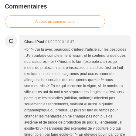
Commentaires
Ajouter un commentaire
C
Chatal Paul
01/02/2010 19:47
<br /> J'ai lu avec beaucoup d'intérêt l'article sur les pesticides
. J'en partage complètement l'esprit, et le contenu, à quelques
nuances près .<br /> Ainsi, si le kiwi (exemple cité) exige
moins de protection contre insectes et maladies,c'est un fruit
exotique qui comme les agrumes peut occasionner des
allergies chez certains des européens que<br /> nous
sommes .<br /> En ce qui concerne la vigne, si de nombreux
viticulteurs ont du mal à se séparer des fongicides,c'est aussi
parce que les maladies (mildiou, oïdium)n'affectent pas
seulement les rendements, mais<br /> aussi la qualité
organoleptique du produit . Et puis s'il faut du temps pour
changer les mentalités,on ne change pas non plus de
système et de mode de production du jour au lendemain . Il
existe<br /> néanmoins des exemples de viticulture bio qui
finiront bien par faire école<br /> En élevage bovin par contre