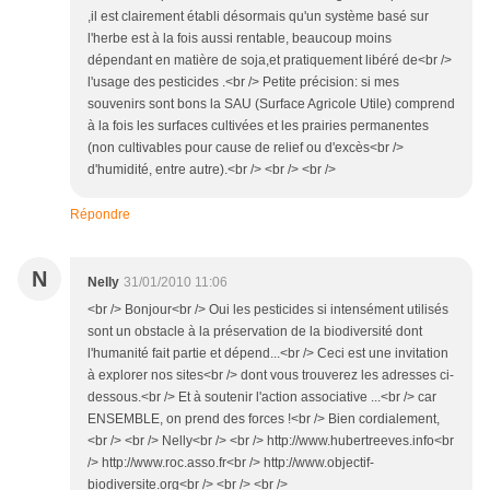
,il est clairement établi désormais qu'un système basé sur
l'herbe est à la fois aussi rentable, beaucoup moins
dépendant en matière de soja,et pratiquement libéré de<br />
l'usage des pesticides .<br /> Petite précision: si mes
souvenirs sont bons la SAU (Surface Agricole Utile) comprend
à la fois les surfaces cultivées et les prairies permanentes
(non cultivables pour cause de relief ou d'excès<br />
d'humidité, entre autre).<br /> <br /> <br />
Répondre
N
Nelly
31/01/2010 11:06
<br /> Bonjour<br /> Oui les pesticides si intensément utilisés
sont un obstacle à la préservation de la biodiversité dont
l'humanité fait partie et dépend...<br /> Ceci est une invitation
à explorer nos sites<br /> dont vous trouverez les adresses ci-
dessous.<br /> Et à soutenir l'action associative ...<br /> car
ENSEMBLE, on prend des forces !<br /> Bien cordialement,
<br /> <br /> Nelly<br /> <br /> http://www.hubertreeves.info<br
/> http://www.roc.asso.fr<br /> http://www.objectif-
biodiversite.org<br /> <br /> <br />