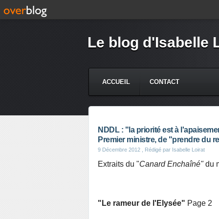
Le blog d'Isabelle 
ACCUEIL
CONTACT
NDDL : "la priorité est à l'apaisem
Premier ministre, de "prendre du r
9 Décembre 2012
, Rédigé par Isabelle Loirat
Extraits du "
Canard Enchaîné"
du 
"Le rameur de l'Elysée"
Page 2