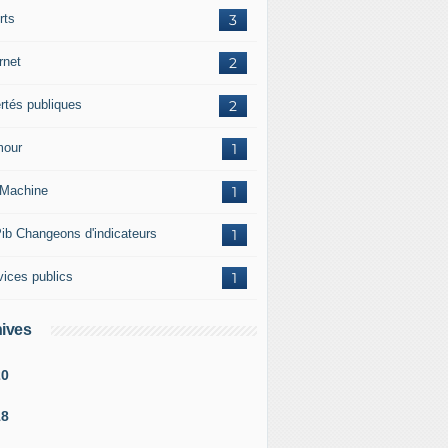
rts
3
rnet
2
ertés publiques
2
our
1
Machine
1
ib Changeons d'indicateurs
1
vices publics
1
ives
20
18