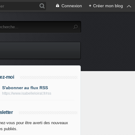
Connexion
+
Créer mon blog
ez-moi
S'abonner au flux RSS
https://www.isabelleloirat.fr/rss
letter
ez-vous pour être averti des nouveaux
es publiés.