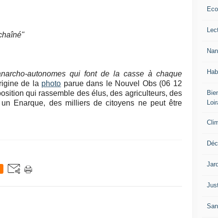
Eco
Lec
chaîné"
Nan
Hab
anarcho-autonomes qui font de la casse à chaque
rigine de la
photo
parue dans le Nouvel Obs (06 12
Bien
osition qui rassemble des élus, des agriculteurs, des
Loir
", un Enarque, des milliers de citoyens ne peut être
Cli
Déc
Jar
Jus
San