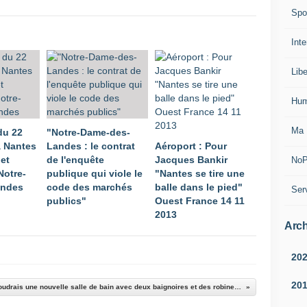
Spo
Inte
Lib
Hum
Ma 
du 22
"Notre-Dame-des-
à Nantes
Landes : le contrat
Aéroport : Pour
jet
de l'enquête
Jacques Bankir
NoP
Notre-
publique qui viole le
"Nantes se tire une
andes
code des marchés
balle dans le pied"
Ser
publics"
Ouest France 14 11
2013
Arch
20
20
Chéri, je voudrais une nouvelle salle de bain avec deux baignoires et des robinets en or !