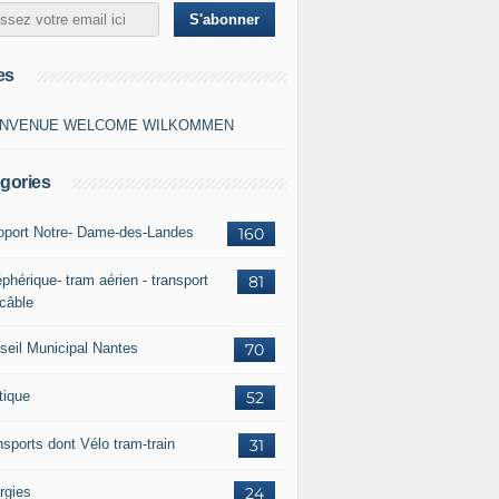
es
ENVENUE WELCOME WILKOMMEN
gories
oport Notre- Dame-des-Landes
160
phérique- tram aérien - transport
81
 câble
seil Municipal Nantes
70
tique
52
nsports dont Vélo tram-train
31
rgies
24