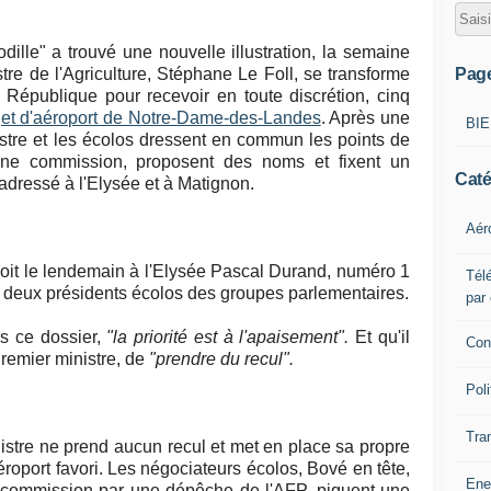
dille" a trouvé une nouvelle illustration, la semaine
Pag
tre de l'Agriculture, Stéphane Le Foll, se transforme
 République pour recevoir en toute discrétion, cinq
jet d'aéroport de Notre-Dame-des-Landes
. Après une
BI
istre et les écolos dressent en commun les points de
une commission, proposent des noms et fixent un
Caté
 adressé à l'Elysée et à Matignon.
Aér
çoit le lendemain à l'Elysée Pascal Durand, numéro 1
Télé
s deux présidents écolos des groupes parlementaires.
par
ns ce dossier,
"la priorité est à l'apaisement".
Et qu'il
Con
remier ministre, de
"prendre du recul".
Poli
Tra
istre ne prend aucun recul et met en place sa propre
roport favori. Les négociateurs écolos, Bové en tête,
Ene
te commission par une dépêche de l'AFP, piquent une