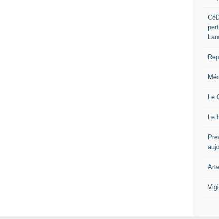
CéD
per
Lan
Repo
Méd
Le 
Le 
Prev
auj
Art
Vig