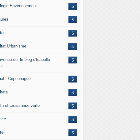
logie Environnement
5
tures
5
tes
5
itat Urbanisme
4
venue sur le blog d'Isabelle
3
at
mat - Copenhague
3
hets
3
din et croissance verte
3
tice
3
té
3