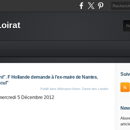
Loirat
Suiv
ent". F Hollande demande à l'ex-maire de Nantes,
ecul"
Publié dans
#Aéroport Notre- Dame-des-Landes
mercredi 5 Décembre 2012
News
Abonn
articl