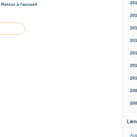
20
Retour à l'accueil
20
20
20
20
20
20
20
20
Lien
Aci