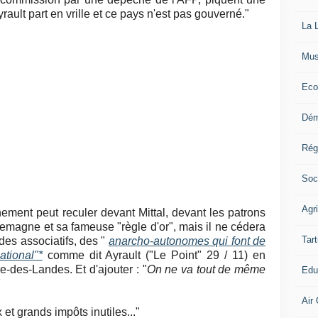
yrault part en vrille et ce pays n'est pas gouverné."
La L
Mus
Eco
Dém
Rég
Soc
Agr
ement peut reculer devant Mittal, devant les patrons
lemagne et sa fameuse "règle d'or", mais il ne cédera
Tart
des associatifs, des "
anarcho-autonomes qui font de
tional"*
comme dit Ayrault ("Le Point" 29 / 11) en
e-des-Landes. Et d'ajouter : "
On ne va tout de même
Edu
Air 
t grands impôts inutiles..."