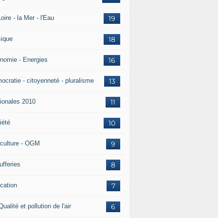
oire - la Mer - l'Eau
19
ique
18
nomie - Energies
16
ocratie - citoyenneté - pluralisme
13
ionales 2010
11
iété
10
iculture - OGM
9
ufferies
8
cation
7
Qualité et pollution de l'air
6