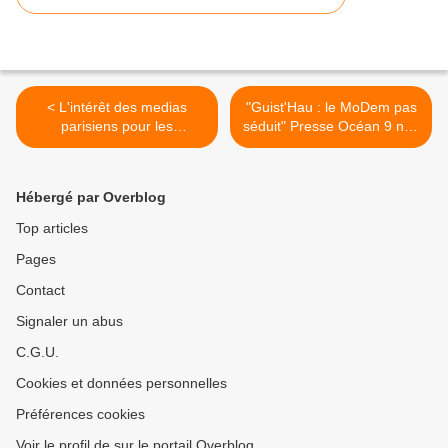
< L'intérêt des medias
"Guist'Hau : le MoDem pas
parisiens pour les
séduit" Presse Océan 9 nov
opposants de NDDL énerve
2011 >
le PS
Hébergé par Overblog
Top articles
Pages
Contact
Signaler un abus
C.G.U.
Cookies et données personnelles
Préférences cookies
Voir le profil de sur le portail Overblog