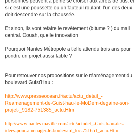
personnes peuvent à peine se croiser aux arrêts de bus, et
si c'est une poussette ou un fauteuil roulant, l'un des deux
doit descendre sur la chaussée.
Et sinon, ils vont refaire le revêtement (bitume ? ) du mail
central. Oouah, quelle innovation !
Pourquoi Nantes Métropole a t'elle attendu trois ans pour
pondre un projet aussi faible ?
Pour retrouver nos propositions sur le réaménagement du
boulevard Guist'Hau :
http://www.presseocean.fr/actu/actu_detail_-
Reamenagement-de-Guist-hau-le-MoDem-degaine-son-
projet-_9182-751385_actu.Htm
http://www.nantes.maville.com/actu/actudet_-Guisth-au-des-
idees-pour-amenager-le-boulevard_loc-751651_actu.Htm