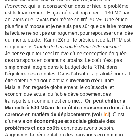
Provence
, qui lui a consacré un dossier hier, le problème
est le financement. Et ça coûterait trop cher… 130 M€ par
an, alors que j’avais moi-même chiffré 70 M€. Une étude
plus fine s’impose et je ne suis pas sûr que de faire monter
la facture ne soit pas un argument pour repousser une idée
qui mérite étude. Karim Zéribi, le président de la RTM est
sceptique, et
“doute de l’efficacité d’une telle mesure”.
Je pense que tout ceci relève d’une conception étriquée
des transports en communs urbains. Le coût n’est pas
simplement intégré dans le budget de la RTM, dans
l’équilibre des comptes. Dans l’absolu, la gratuité pourrait
être obtenue en doublant la subvention d’équilibre.
Mais, si l’on regarde globalement, le coût social et
économique actuel du faible développement des
transports en commun est énorme…
On peut chiffrer à
Marseille à 500 M€/an le coût des nuisances dues à la
carence en matière de déplacements (voir
ici
)
. C’est
d’une
vision économique et sociale globale des
problèmes et des coûts
dont nous avons besoin.
Augmenter la fréquentation des transports en commun,