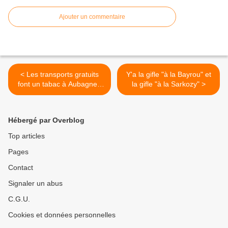
Ajouter un commentaire
< Les transports gratuits
Y'a la gifle "à la Bayrou" et
font un tabac à Aubagne -
la gifle "à la Sarkozy" >
23 juin 2010 - Aujourd'hui
en France
Hébergé par Overblog
Top articles
Pages
Contact
Signaler un abus
C.G.U.
Cookies et données personnelles