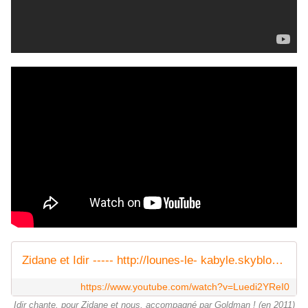
Zidane et Idir ----- http://lounes-le- kabyle.skyblog.com/
https://www.youtube.com/watch?v=Luedi2YReI0
Idir chante, pour Zidane et nous, accompagné par Goldman ! (en 2011)