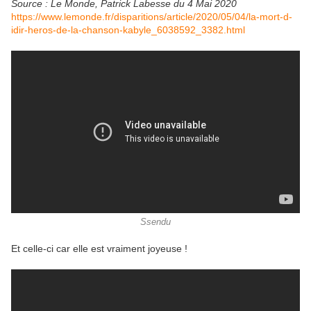
Source : Le Monde, Patrick Labesse du 4 Mai 2020
https://www.lemonde.fr/disparitions/article/2020/05/04/la-mort-d-
idir-heros-de-la-chanson-kabyle_6038592_3382.html
Ssendu
Et celle-ci car elle est vraiment joyeuse !