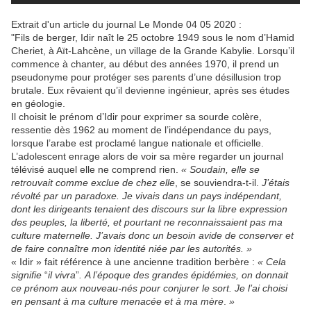
Extrait d'un article du journal Le Monde 04 05 2020 :
"Fils de berger, Idir naît le 25 octobre 1949 sous le nom d’Hamid
Cheriet, à Aït-Lahcène, un village de la Grande Kabylie. Lorsqu’il
commence à chanter, au début des années 1970, il prend un
pseudonyme pour protéger ses parents d’une désillusion trop
brutale. Eux rêvaient qu’il devienne ingénieur, après ses études
en géologie.
Il choisit le prénom d’Idir pour exprimer sa sourde colère,
ressentie dès 1962 au moment de l’indépendance du pays,
lorsque l’arabe est proclamé langue nationale et officielle.
L’adolescent enrage alors de voir sa mère regarder un journal
télévisé auquel elle ne comprend rien.
« Soudain, elle se
retrouvait comme exclue de chez elle
, se souviendra-t-il.
J’étais
révolté par un paradoxe. Je vivais dans un pays indépendant,
dont les dirigeants tenaient des discours sur la libre expression
des peuples, la liberté, et pourtant ne reconnaissaient pas ma
culture maternelle. J’avais donc un besoin avide de conserver et
de faire connaître mon identité niée par les autorités. »
« Idir » fait référence à une ancienne tradition berbère :
« Cela
signifie
“
il vivra
”
.
A l’époque des grandes épidémies, on donnait
ce prénom aux nouveau-nés pour conjurer le sort. Je l’ai choisi
en pensant à ma culture menacée et à ma mère
.
»