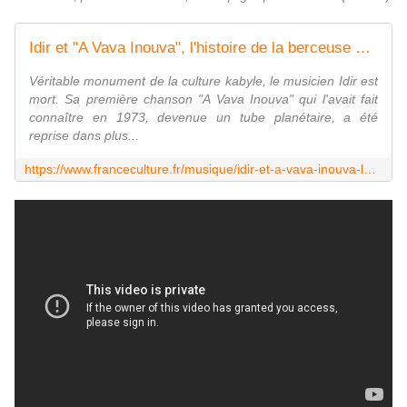
Idir et "A Vava Inouva", l'histoire de la berceuse kabyle qui a fait le tour du monde
Véritable monument de la culture kabyle, le musicien Idir est
mort. Sa première chanson "A Vava Inouva" qui l'avait fait
connaître en 1973, devenue un tube planétaire, a été
reprise dans plus...
https://www.franceculture.fr/musique/idir-et-a-vava-inouva-lhistoire-de-la-berceuse-kabyle-qui-a-fait-le-tour-du-monde