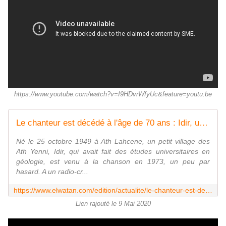
https://www.youtube.com/watch?v=I9HDvrWfyUc&feature=youtu.be
Le chanteur est décédé à l'âge de 70 ans : Idir, une voix éternelle | El Watan
Né le 25 octobre 1949 à Ath Lahcene, un petit village des
Ath Yenni, Idir, qui avait fait des études universitaires en
géologie, est venu à la chanson en 1973, un peu par
hasard. A un radio-cr...
https://www.elwatan.com/edition/actualite/le-chanteur-est-decede-a-lage-de-70-ans-idir-une-voix-eternelle-04-05-2020
Lien rajouté le 9 Mai 2020