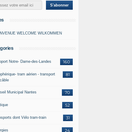
es
ENVENUE WELCOME WILKOMMEN
gories
oport Notre- Dame-des-Landes
160
phérique- tram aérien - transport
81
 câble
seil Municipal Nantes
70
tique
52
nsports dont Vélo tram-train
31
rgies
24