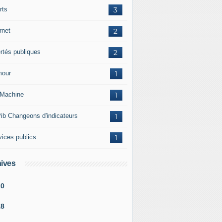
rts
3
rnet
2
ertés publiques
2
our
1
Machine
1
ib Changeons d'indicateurs
1
vices publics
1
ives
20
18