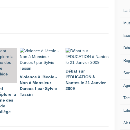
La L
Mus
Eco
Dém
Rég
Débat sur
Soc
Violence à l'école -
l'EDUCATION à
Non à Monsieur
Nantes le 21 Janvier
Agr
nt
Darcos ! par Sylvie
2009
plore la
Tassin
Tart
une des
 de
Edu
ollége
Air 