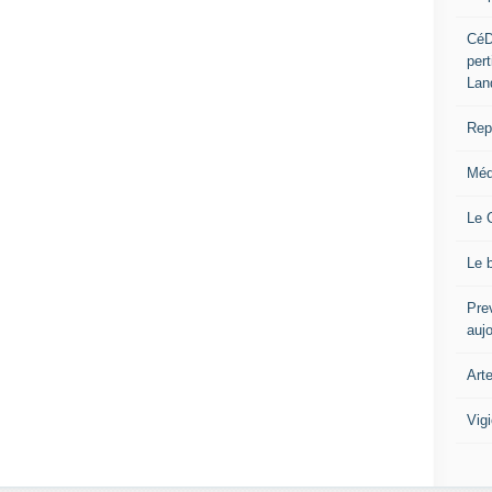
CéD
per
Lan
Repo
Méd
Le 
Le 
Prev
auj
Art
Vig