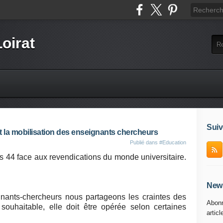
Loirat
Suiv
la mobilisation des enseignants chercheurs
Publié dans
#Education
 44 face aux revendications du monde universitaire.
News
nants-chercheurs nous partageons les craintes des
Abonn
t souhaitable, elle doit être opérée selon certaines
articl