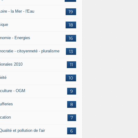
oire - la Mer - l'Eau
19
ique
18
nomie - Energies
16
ocratie - citoyenneté - pluralisme
13
ionales 2010
11
iété
10
iculture - OGM
9
ufferies
8
cation
7
Qualité et pollution de l'air
6