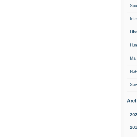
Spo
Inte
Lib
Hum
Ma 
NoP
Ser
Arch
20
20