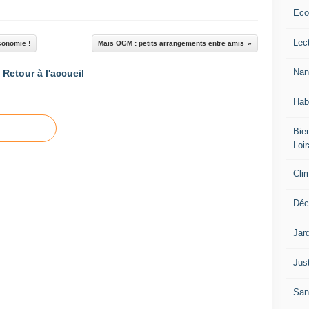
Eco
Lec
conomie !
Maïs OGM : petits arrangements entre amis
Nan
Retour à l'accueil
Hab
Bien
Loir
Cli
Déc
Jar
Jus
San