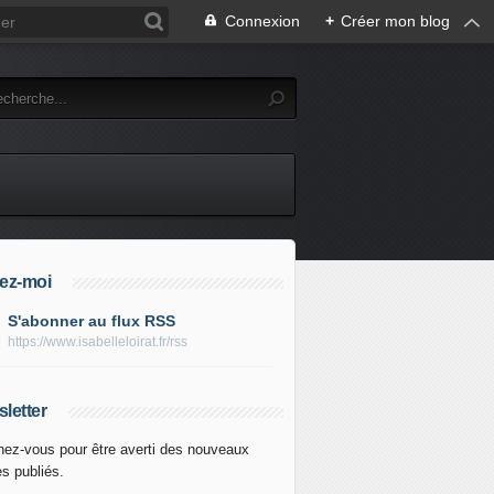
Connexion
+
Créer mon blog
ez-moi
S'abonner au flux RSS
https://www.isabelleloirat.fr/rss
letter
ez-vous pour être averti des nouveaux
es publiés.