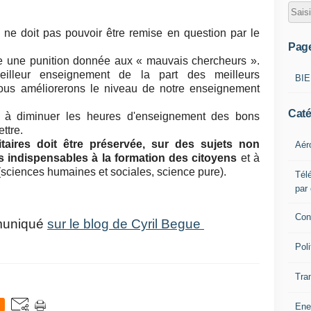
s, ne doit pas pouvoir être remise en question par le
Pag
re une punition donnée aux « mauvais chercheurs ».
eilleur enseignement de la part des meilleurs
BI
 nous améliorerons le niveau de notre enseignement
Caté
te à diminuer les heures d'enseignement des bons
ttre.
taires doit être préservée, sur des sujets non
Aér
 indispensables à la formation des citoyens
et à
(sciences humaines et sociales, science pure).
Télé
par
Con
mmuniqué
sur le blog de Cyril Begue
Poli
Tra
Ene