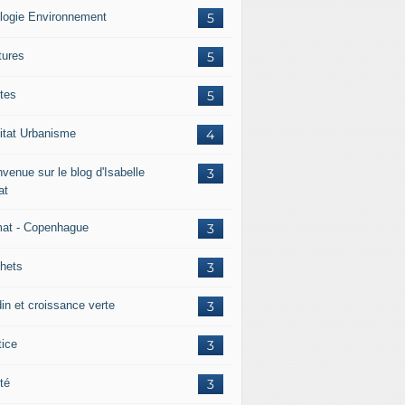
logie Environnement
5
tures
5
tes
5
itat Urbanisme
4
venue sur le blog d'Isabelle
3
at
mat - Copenhague
3
hets
3
din et croissance verte
3
tice
3
té
3