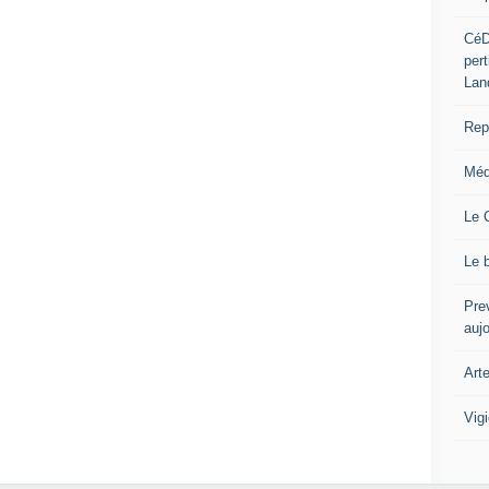
CéD
per
Lan
Repo
Méd
Le 
Le 
Prev
auj
Art
Vig