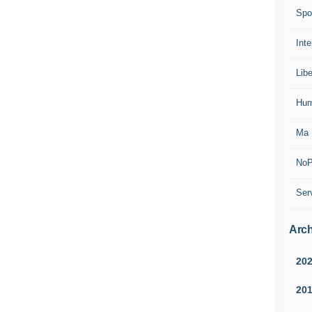
Spo
Inte
Lib
Hum
Ma 
NoP
Ser
Arch
20
20