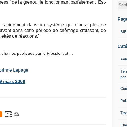
ressif de la grenouille fonctionnant parfaitement. Est-
Pag
r rapidement dans un système qui n’aura plus de
ervant dans cette période de chômage croissant, de
BI
léités de réactions."
Caté
chaînes publiques par le Président et ...
Aér
 Corinne Lepage
Télé
par
 9 mars 2009
Con
Poli
Tra
Ene