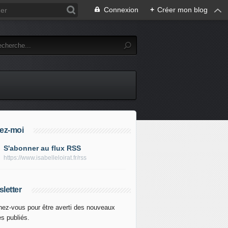
Connexion
+
Créer mon blog
ez-moi
S'abonner au flux RSS
https://www.isabelleloirat.fr/rss
letter
ez-vous pour être averti des nouveaux
es publiés.