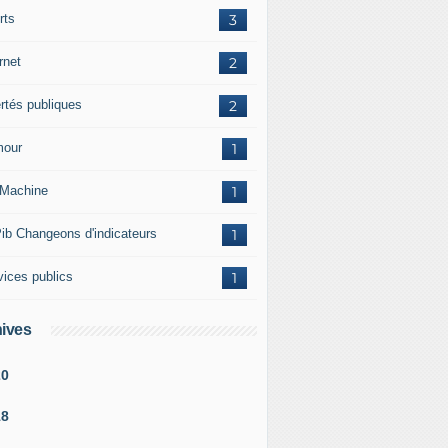
rts
3
rnet
2
ertés publiques
2
our
1
Machine
1
ib Changeons d'indicateurs
1
vices publics
1
ives
20
18