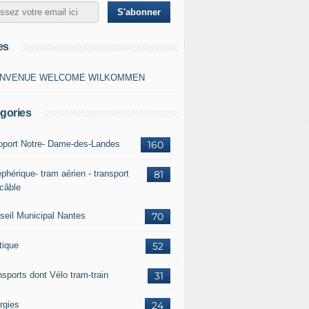
es
ENVENUE WELCOME WILKOMMEN
gories
oport Notre- Dame-des-Landes
160
phérique- tram aérien - transport
81
 câble
seil Municipal Nantes
70
tique
52
nsports dont Vélo tram-train
31
rgies
24