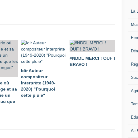
La L
Mus
Eco
Dém
#NDDL MERCI ! OUF !
Rég
BRAVO !
Idir Auteur
compositeur
Soc
e où
interprète (1949-
nge et sa
2020) "Pourquoi
Agr
re un
cette pluie"
beau que
Tart
Edu
Air 