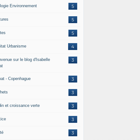
logie Environnement
5
tures
5
tes
5
itat Urbanisme
4
venue sur le blog d'Isabelle
3
at
mat - Copenhague
3
hets
3
din et croissance verte
3
tice
3
té
3