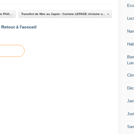
Eco
Réforme territoriale : Communiqué de presse de Philippe Renaud MoDem 44
Transfert de Mox au Japon : Corinne LEPAGE réclame un Grenelle du nucléaire
Lec
Retour à l'accueil
Nan
Hab
Bien
Loir
Cli
Déc
Jar
Jus
San