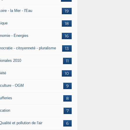
oire - la Mer - l'Eau
19
ique
18
nomie - Energies
16
ocratie - citoyenneté - pluralisme
13
ionales 2010
11
iété
10
iculture - OGM
9
ufferies
8
cation
7
Qualité et pollution de l'air
6