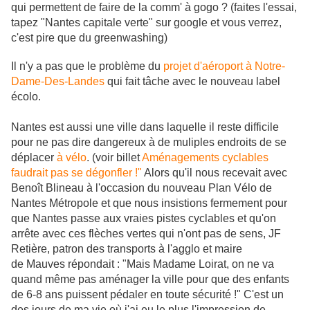
qui permettent de faire de la comm' à gogo ? (faites l'essai,
tapez "Nantes capitale verte" sur google et vous verrez,
c'est pire que du greenwashing)
Il n'y a pas que le problème du
projet d'aéroport à Notre-
Dame-Des-Landes
qui fait tâche avec le nouveau label
écolo.
Nantes est aussi une ville dans laquelle il reste difficile
pour ne pas dire dangereux à de muliples endroits de se
déplacer
à vélo
. (voir billet
Aménagements cyclables
faudrait pas se dégonfler !"
Alors qu'il nous recevait avec
Benoît Blineau à l'occasion du nouveau Plan Vélo de
Nantes Métropole et que nous insistions fermement pour
que Nantes passe aux vraies pistes cyclables et qu'on
arrête avec ces flèches vertes qui n'ont pas de sens, JF
Retière, patron des transports à l'agglo et maire
de Mauves répondait : "Mais Madame Loirat, on ne va
quand même pas aménager la ville pour que des enfants
de 6-8 ans puissent pédaler en toute sécurité !" C'est un
des jours de ma vie où j'ai eu le plus l'impression de