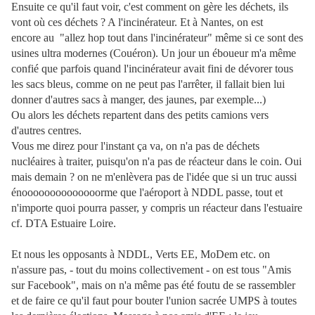
Ensuite ce qu'il faut voir, c'est comment on gère les déchets, ils
vont où ces déchets ? A l'incinérateur. Et à Nantes, on est
encore au "allez hop tout dans l'incinérateur" même si ce sont des
usines ultra modernes (Couéron). Un jour un éboueur m'a même
confié que parfois quand l'incinérateur avait fini de dévorer tous
les sacs bleus, comme on ne peut pas l'arrêter, il fallait bien lui
donner d'autres sacs à manger, des jaunes, par exemple...)
Ou alors les déchets repartent dans des petits camions vers
d'autres centres.
Vous me direz pour l'instant ça va, on n'a pas de déchets
nucléaires à traiter, puisqu'on n'a pas de réacteur dans le coin. Oui
mais demain ? on ne m'enlèvera pas de l'idée que si un truc aussi
énoooooooooooooorme que l'aéroport à NDDL passe, tout et
n'importe quoi pourra passer, y compris un réacteur dans l'estuaire
cf. DTA Estuaire Loire.
Et nous les opposants à NDDL, Verts EE, MoDem etc. on
n'assure pas, - tout du moins collectivement - on est tous "Amis
sur Facebook", mais on n'a même pas été foutu de se rassembler
et de faire ce qu'il faut pour bouter l'union sacrée UMPS à toutes