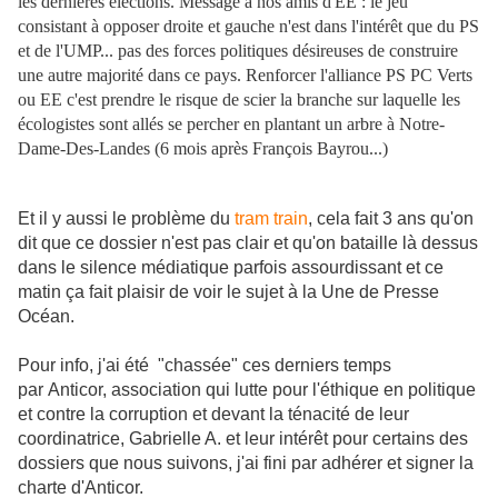
les dernières élections. Message à nos amis d'EE : le jeu
consistant à opposer droite et gauche n'est dans l'intérêt que du PS
et de l'UMP... pas des forces politiques désireuses de construire
une autre majorité dans ce pays. Renforcer l'alliance PS PC Verts
ou EE c'est prendre le risque de scier la branche sur laquelle les
écologistes sont allés se percher en plantant un arbre à Notre-
Dame-Des-Landes (6 mois après François Bayrou...)
Et il y aussi le problème du
tram train
, cela fait 3 ans qu'on
dit que ce dossier n'est pas clair et qu'on bataille là dessus
dans le silence médiatique parfois assourdissant et ce
matin ça fait plaisir de voir le sujet à la Une de Presse
Océan.
Pour info, j'ai été "chassée" ces derniers temps
par Anticor, association qui lutte pour l'éthique en politique
et contre la corruption et devant la ténacité de leur
coordinatrice, Gabrielle A. et leur intérêt pour certains des
dossiers que nous suivons, j'ai fini par adhérer et signer la
charte d'Anticor.