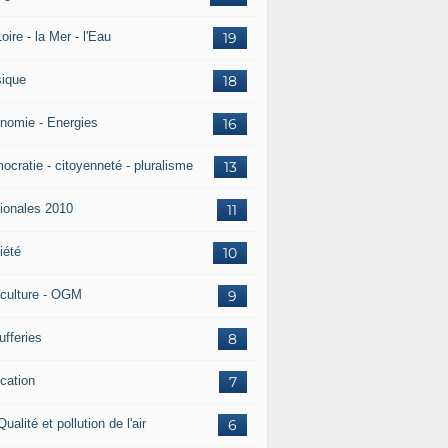
oire - la Mer - l'Eau
19
ique
18
nomie - Energies
16
ocratie - citoyenneté - pluralisme
13
ionales 2010
11
iété
10
iculture - OGM
9
ufferies
8
cation
7
Qualité et pollution de l'air
6