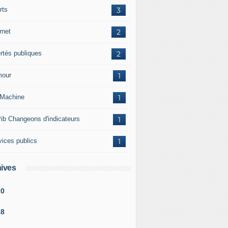
rts
3
rnet
2
ertés publiques
2
our
1
Machine
1
ib Changeons d'indicateurs
1
vices publics
1
ives
20
18