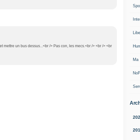
Spo
Inte
Lib
Hum
et mettre un bus dessus...<br /> Pas con, les mecs.<br /> <br /> <br
Ma 
NoP
Ser
Arch
20
20