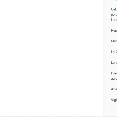
CéD
per
Lan
Repo
Méd
Le 
Le 
Prev
auj
Art
Vig