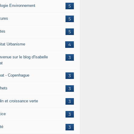
logie Environnement
5
tures
5
tes
5
itat Urbanisme
4
venue sur le blog d'Isabelle
3
at
mat - Copenhague
3
hets
3
din et croissance verte
3
tice
3
té
3