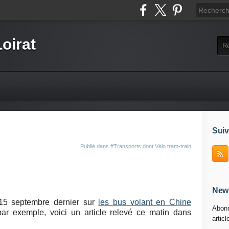
Loirat
Suiv
Publié dans
#Transports dont Vélo tram-train
News
 15 septembre dernier sur
les bus volant en Chine
Abonn
ar exemple, voici un article relevé ce matin dans
articl