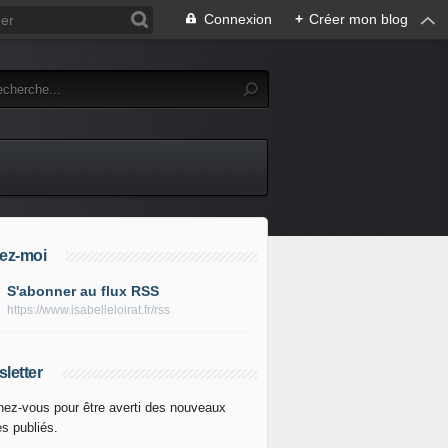
Connexion
+
Créer mon blog
ez-moi
S'abonner au flux RSS
https://www.isabelleloirat.fr/rss
letter
ez-vous pour être averti des nouveaux
es publiés.