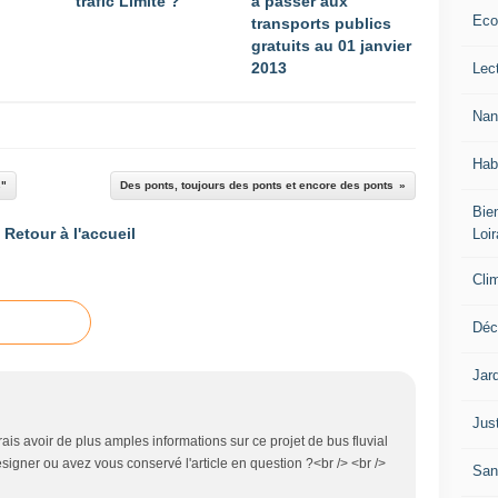
trafic Limité ?
à passer aux
Eco
transports publics
gratuits au 01 janvier
2013
Lec
Nan
Hab
s"
Des ponts, toujours des ponts et encore des ponts
Bien
Retour à l'accueil
Loir
Cli
Déc
Jar
Jus
rais avoir de plus amples informations sur ce projet de bus fluvial
igner ou avez vous conservé l'article en question ?<br /> <br />
San