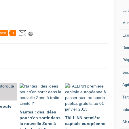
La L
Mus
post
0
Eco
Dém
Rég
Soc
Agr
Tart
oroute
Edu
Nantes : des idées
pour s'en sortir dans
TALLINN première
Air 
la nouvelle Zone à
capitale européenne