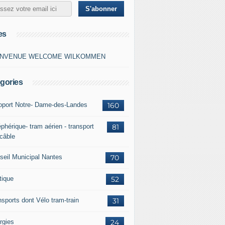
es
ENVENUE WELCOME WILKOMMEN
gories
oport Notre- Dame-des-Landes
160
phérique- tram aérien - transport
81
 câble
seil Municipal Nantes
70
tique
52
nsports dont Vélo tram-train
31
rgies
24