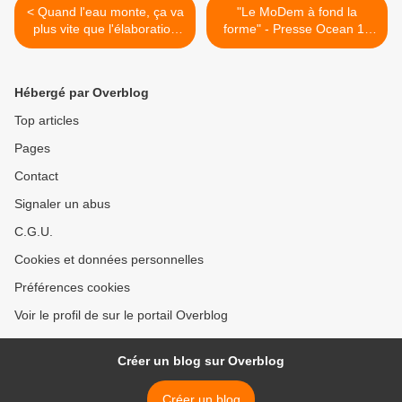
< Quand l'eau monte, ça va
"Le MoDem à fond la
plus vite que l'élaboration
forme" - Presse Ocean 18
des Plans de Prévention
01 11 >
des Risques. (vidéo)
Inondations en Australie
Hébergé par Overblog
Top articles
Pages
Contact
Signaler un abus
C.G.U.
Cookies et données personnelles
Préférences cookies
Voir le profil de sur le portail Overblog
Créer un blog sur Overblog
Créer un blog