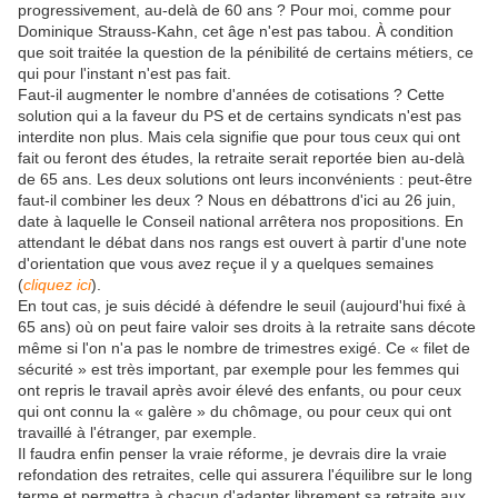
progressivement, au-delà de 60 ans ? Pour moi, comme pour
Dominique Strauss-Kahn, cet âge n'est pas tabou. À condition
que soit traitée la question de la pénibilité de certains métiers, ce
qui pour l'instant n'est pas fait.
Faut-il augmenter le nombre d'années de cotisations ? Cette
solution qui a la faveur du PS et de certains syndicats n'est pas
interdite non plus. Mais cela signifie que pour tous ceux qui ont
fait ou feront des études, la retraite serait reportée bien au-delà
de 65 ans. Les deux solutions ont leurs inconvénients : peut-être
faut-il combiner les deux ? Nous en débattrons d'ici au 26 juin,
date à laquelle le Conseil national arrêtera nos propositions. En
attendant le débat dans nos rangs est ouvert à partir d'une note
d'orientation que vous avez reçue il y a quelques semaines
(
cliquez ici
).
En tout cas, je suis décidé à défendre le seuil (aujourd'hui fixé à
65 ans) où on peut faire valoir ses droits à la retraite sans décote
même si l'on n'a pas le nombre de trimestres exigé. Ce « filet de
sécurité » est très important, par exemple pour les femmes qui
ont repris le travail après avoir élevé des enfants, ou pour ceux
qui ont connu la « galère » du chômage, ou pour ceux qui ont
travaillé à l'étranger, par exemple.
Il faudra enfin penser la vraie réforme, je devrais dire la vraie
refondation des retraites, celle qui assurera l'équilibre sur le long
terme et permettra à chacun d'adapter librement sa retraite aux