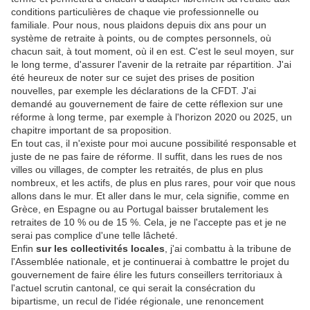
conditions particulières de chaque vie professionnelle ou
familiale. Pour nous, nous plaidons depuis dix ans pour un
système de retraite à points, ou de comptes personnels, où
chacun sait, à tout moment, où il en est. C'est le seul moyen, sur
le long terme, d'assurer l'avenir de la retraite par répartition. J'ai
été heureux de noter sur ce sujet des prises de position
nouvelles, par exemple les déclarations de la CFDT. J'ai
demandé au gouvernement de faire de cette réflexion sur une
réforme à long terme, par exemple à l'horizon 2020 ou 2025, un
chapitre important de sa proposition.
En tout cas, il n'existe pour moi aucune possibilité responsable et
juste de ne pas faire de réforme. Il suffit, dans les rues de nos
villes ou villages, de compter les retraités, de plus en plus
nombreux, et les actifs, de plus en plus rares, pour voir que nous
allons dans le mur. Et aller dans le mur, cela signifie, comme en
Grèce, en Espagne ou au Portugal baisser brutalement les
retraites de 10 % ou de 15 %. Cela, je ne l'accepte pas et je ne
serai pas complice d'une telle lâcheté.
Enfin
sur les collectivités locales
, j'ai combattu à la tribune de
l'Assemblée nationale, et je continuerai à combattre le projet du
gouvernement de faire élire les futurs conseillers territoriaux à
l'actuel scrutin cantonal, ce qui serait la consécration du
bipartisme, un recul de l'idée régionale, une renoncement