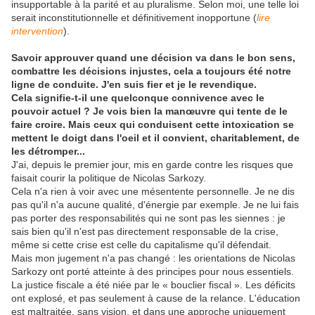
insupportable à la parité et au pluralisme. Selon moi, une telle loi
serait inconstitutionnelle et définitivement inopportune (
lire
intervention
).
Savoir approuver quand une décision va dans le bon sens,
combattre les décisions injustes, cela a toujours été notre
ligne de conduite. J'en suis fier et je le revendique.
Cela signifie-t-il une quelconque connivence avec le
pouvoir actuel ? Je vois bien la manœuvre qui tente de le
faire croire. Mais ceux qui conduisent cette intoxication se
mettent le doigt dans l'oeil et il convient, charitablement, de
les détromper...
J'ai, depuis le premier jour, mis en garde contre les risques que
faisait courir la politique de Nicolas Sarkozy.
Cela n'a rien à voir avec une mésentente personnelle. Je ne dis
pas qu'il n'a aucune qualité, d'énergie par exemple. Je ne lui fais
pas porter des responsabilités qui ne sont pas les siennes : je
sais bien qu'il n'est pas directement responsable de la crise,
même si cette crise est celle du capitalisme qu'il défendait.
Mais mon jugement n'a pas changé : les orientations de Nicolas
Sarkozy ont porté atteinte à des principes pour nous essentiels.
La justice fiscale a été niée par le « bouclier fiscal ». Les déficits
ont explosé, et pas seulement à cause de la relance. L'éducation
est maltraitée, sans vision, et dans une approche uniquement