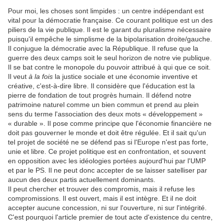
Pour moi, les choses sont limpides : un centre indépendant est
vital pour la démocratie française. Ce courant politique est un des
piliers de la vie publique. Il est le garant du pluralisme nécessaire
puisqu'il empêche le simplisme de la bipolarisation droite/gauche.
Il conjugue la démocratie avec la République. Il refuse que la
guerre des deux camps soit le seul horizon de notre vie publique.
Il se bat contre le monopole du pouvoir attribué à qui que ce soit.
Il veut
à la fois
la justice sociale et une économie inventive et
créative, c'est-à-dire libre. Il considère que l'éducation est la
pierre de fondation de tout progrès humain. Il défend notre
patrimoine naturel comme un bien commun et prend au plein
sens du terme l'association des deux mots « développement »
« durable ». Il pose comme principe que l'économie financière ne
doit pas gouverner le monde et doit être régulée. Et il sait qu'un
tel projet de société ne se défend pas si l'Europe n'est pas forte,
unie et libre. Ce projet politique est en confrontation, et souvent
en opposition avec les idéologies portées aujourd'hui par l'UMP
et par le PS. Il ne peut donc accepter de se laisser satelliser par
aucun des deux partis actuellement dominants.
Il peut chercher et trouver des compromis, mais il refuse les
compromissions. Il est ouvert, mais il est intègre. Et il ne doit
accepter aucune concession, ni sur l'ouverture, ni sur l'intégrité.
C'est pourquoi l'article premier de tout acte d'existence du centre,