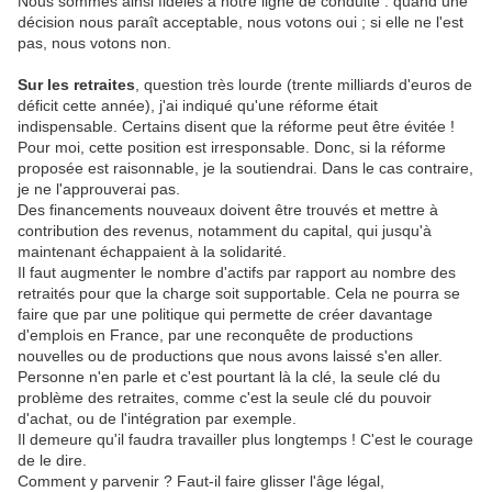
Nous sommes ainsi fidèles à notre ligne de conduite : quand une
décision nous paraît acceptable, nous votons oui ; si elle ne l'est
pas, nous votons non.
Sur les retraites
, question très lourde (trente milliards d'euros de
déficit cette année), j'ai indiqué qu'une réforme était
indispensable. Certains disent que la réforme peut être évitée !
Pour moi, cette position est irresponsable. Donc, si la réforme
proposée est raisonnable, je la soutiendrai. Dans le cas contraire,
je ne l'approuverai pas.
Des financements nouveaux doivent être trouvés et mettre à
contribution des revenus, notamment du capital, qui jusqu'à
maintenant échappaient à la solidarité.
Il faut augmenter le nombre d'actifs par rapport au nombre des
retraités pour que la charge soit supportable. Cela ne pourra se
faire que par une politique qui permette de créer davantage
d'emplois en France, par une reconquête de productions
nouvelles ou de productions que nous avons laissé s'en aller.
Personne n'en parle et c'est pourtant là la clé, la seule clé du
problème des retraites, comme c'est la seule clé du pouvoir
d'achat, ou de l'intégration par exemple.
Il demeure qu'il faudra travailler plus longtemps ! C'est le courage
de le dire.
Comment y parvenir ? Faut-il faire glisser l'âge légal,