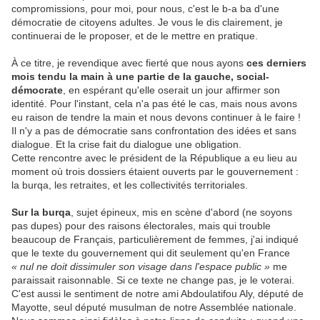
compromissions, pour moi, pour nous, c'est le b-a ba d'une
démocratie de citoyens adultes. Je vous le dis clairement, je
continuerai de le proposer, et de le mettre en pratique.
À ce titre, je revendique avec fierté que nous ayons
ces derniers
mois tendu la main à une partie de la gauche, social-
démocrate
, en espérant qu'elle oserait un jour affirmer son
identité. Pour l'instant, cela n'a pas été le cas, mais nous avons
eu raison de tendre la main et nous devons continuer à le faire !
Il n'y a pas de démocratie sans confrontation des idées et sans
dialogue. Et la crise fait du dialogue une obligation.
Cette rencontre avec le président de la République a eu lieu au
moment où trois dossiers étaient ouverts par le gouvernement :
la burqa, les retraites, et les collectivités territoriales.
Sur la burqa
, sujet épineux, mis en scène d'abord (ne soyons
pas dupes) pour des raisons électorales, mais qui trouble
beaucoup de Français, particulièrement de femmes, j'ai indiqué
que le texte du gouvernement qui dit seulement qu'en France
« nul ne doit dissimuler son visage dans l'espace public »
me
paraissait raisonnable. Si ce texte ne change pas, je le voterai.
C'est aussi le sentiment de notre ami Abdoulatifou Aly, député de
Mayotte, seul député musulman de notre Assemblée nationale.