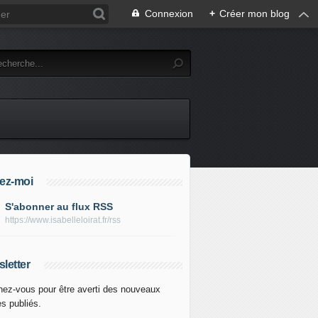
Connexion
+
Créer mon blog
ez-moi
S'abonner au flux RSS
https://www.isabelleloirat.fr/rss
letter
ez-vous pour être averti des nouveaux
es publiés.