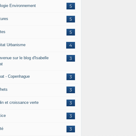
logie Environnement
5
tures
5
tes
5
itat Urbanisme
4
venue sur le blog d'Isabelle
3
at
mat - Copenhague
3
hets
3
din et croissance verte
3
tice
3
té
3