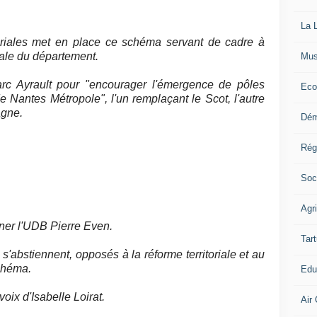
La L
itoriales met en place ce schéma servant de cadre à
nale du département.
Mus
rc Ayrault pour "encourager l'émergence de pôles
Eco
de Nantes Métropole", l'un remplaçant le Scot, l'autre
agne.
Dém
Rég
Soc
Agr
ner l'UDB Pierre Even.
Tart
 s'abstiennent, opposés à la réforme territoriale et au
schéma.
Edu
ix d'Isabelle Loirat.
Air 