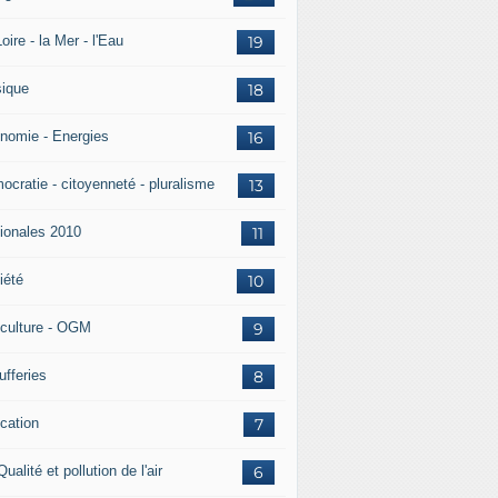
oire - la Mer - l'Eau
19
ique
18
nomie - Energies
16
ocratie - citoyenneté - pluralisme
13
ionales 2010
11
iété
10
iculture - OGM
9
ufferies
8
cation
7
Qualité et pollution de l'air
6