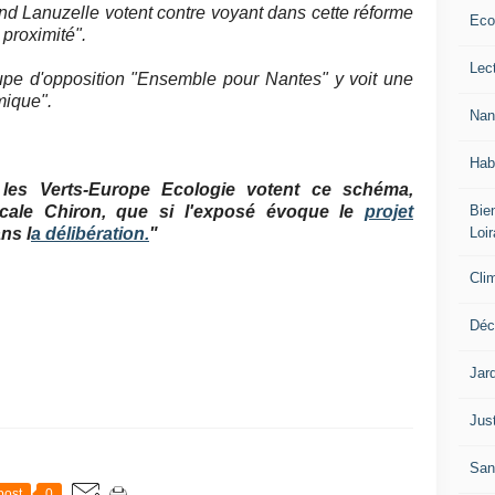
Lanuzelle votent contre voyant dans cette réforme
Eco
 proximité".
Lec
pe d'opposition "Ensemble pour Nantes" y voit une
mique".
Nan
Hab
 les Verts-Europe Ecologie votent ce schéma,
Bien
cale Chiron, que si l'exposé évoque le
projet
Loir
ns l
a délibération.
"
Cli
Déc
Jar
Jus
San
post
0