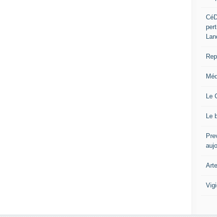
CéD
per
Lan
Repo
Méd
Le 
Le 
Prev
auj
Art
Vig