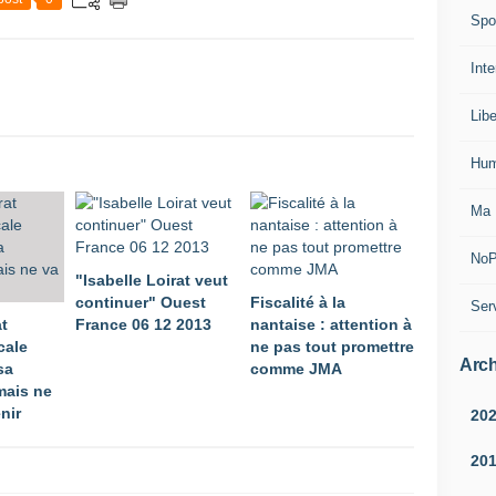
Spo
Inte
Lib
Hum
Ma 
NoP
"Isabelle Loirat veut
continuer" Ouest
Fiscalité à la
Ser
at
France 06 12 2013
nantaise : attention à
cale
ne pas tout promettre
Arch
sa
comme JMA
mais ne
nir
20
20