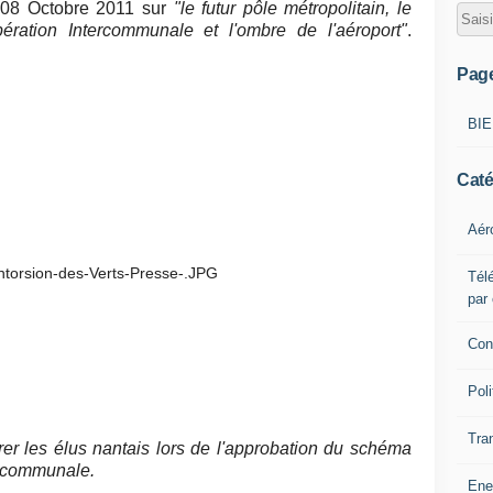
 08 Octobre 2011 sur
"le futur pôle métropolitain, le
ation Intercommunale et l'ombre de l'aéroport"
.
Pag
BI
Caté
Aér
Télé
par
Con
Poli
Tra
rer les élus nantais lors de l'approbation du schéma
ercommunale.
Ene