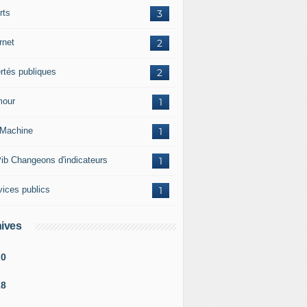
rts
3
rnet
2
ertés publiques
2
our
1
Machine
1
ib Changeons d'indicateurs
1
vices publics
1
ives
20
18