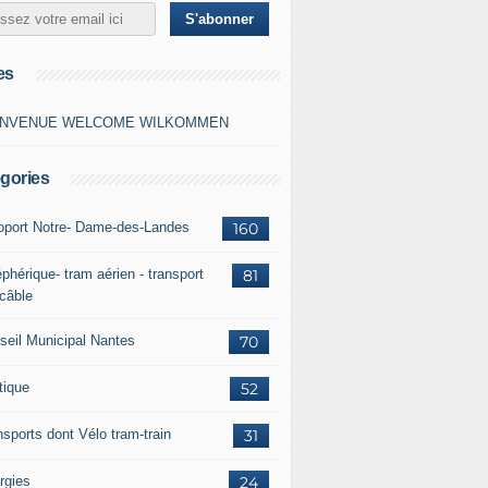
es
ENVENUE WELCOME WILKOMMEN
gories
oport Notre- Dame-des-Landes
160
phérique- tram aérien - transport
81
 câble
seil Municipal Nantes
70
tique
52
nsports dont Vélo tram-train
31
rgies
24