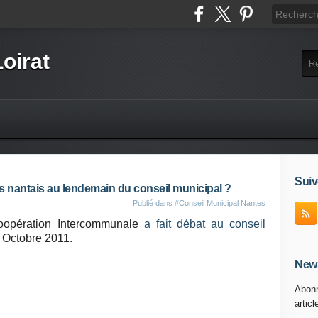
Loirat
Suiv
s nantais au lendemain du conseil municipal ?
Publié dans
#Conseil Municipal Nantes
opération Intercommunale
a fait débat au conseil
 Octobre 2011.
News
Abonn
articl