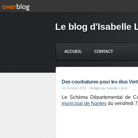
Le blog d'Isabelle 
ACCUEIL
CONTACT
Des courbatures pour les élus Vert
10 Octobre 2011
, Rédigé par Isabelle Loirat
Le Schéma Départemental de Co
municipal de Nantes
du vendredi 7