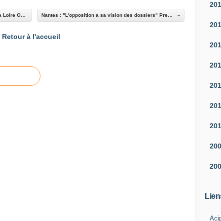
20
"Dantec aux manettes" dans les Pavés dans la Loire Ouest France 07 10 2011
Nantes : "L'opposition a sa vision des dossiers" Presse Ocean 07 10 2011
20
Retour à l'accueil
20
20
20
20
20
20
20
Lien
Aci