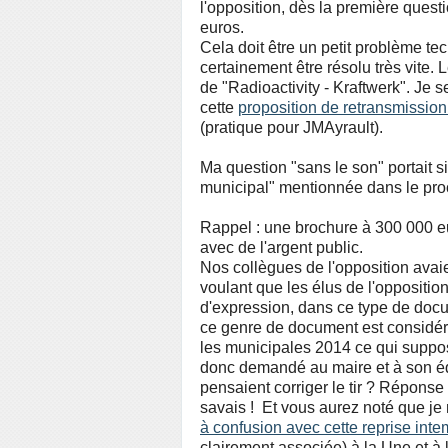
l'opposition, dès la première ques
euros.
Cela doit être un petit problème te
certainement être résolu très vite.
de "Radioactivity - Kraftwerk". Je 
cette
proposition de retransmissio
(pratique pour JMAyrault).
Ma question "sans le son"
portait 
municipal" mentionnée dans le pro
Rappel : une brochure à 300 000 e
avec de l'argent public.
Nos collègues de l'opposition avaie
voulant que les élus de l'oppositio
d'expression, dans ce type de docu
ce genre de document est considé
les municipales 2014 ce qui suppos
donc demandé au maire et à son équ
pensaient corriger le tir ? Réponse :
savais !
Et vous aurez noté que je 
à confusion avec cette reprise int
clairement associée) à la Une et à l