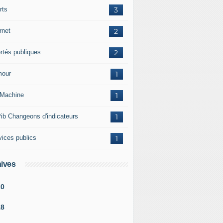
rts
3
rnet
2
ertés publiques
2
our
1
Machine
1
ib Changeons d'indicateurs
1
vices publics
1
ives
20
18