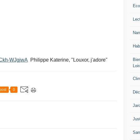
Eco
Lec
Nan
Hab
Bien
=lCkh-WJgjwA
Philippe Katerine, "Louxor, j'adore"
Loir
Cli
post
0
Déc
Jar
Jus
San