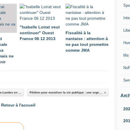
Spo
Inte
"Isabelle Loirat veut
Lib
continuer" Ouest
Fiscalité à la
at
France 06 12 2013
nantaise : attention à
Hum
cale
ne pas tout promettre
sa
comme JMA
Ma 
mais ne
nir
NoP
Ser
Chasse aux oeufs de Pâques à Notre-Dame-Des-Landes en 2014
Pétition pour moraliser la vie publique : une urgence !
Arch
Retour à l'accueil
20
20