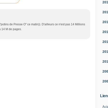
20
20
20
es "potins de Presse O" ce matin)). D'ailleurs ce n'est pas 14 Millions
s 14 M de pages.
20
20
20
20
20
20
Lien
Aci