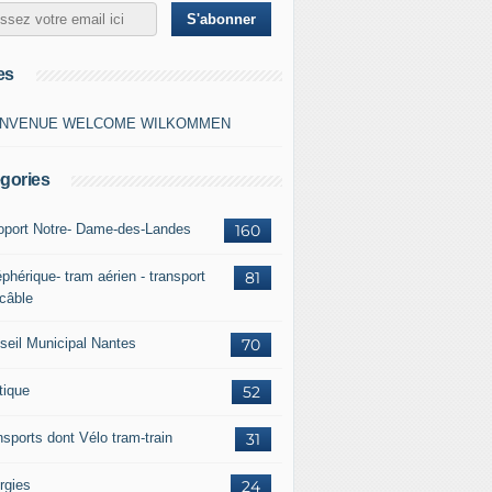
es
ENVENUE WELCOME WILKOMMEN
gories
oport Notre- Dame-des-Landes
160
phérique- tram aérien - transport
81
 câble
seil Municipal Nantes
70
tique
52
nsports dont Vélo tram-train
31
rgies
24