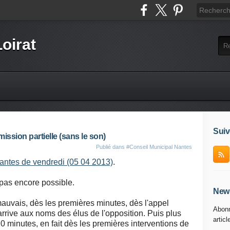
Loirat
Suiv
ission partielle (sans le son)
Publié dans
#Conseil Municipal Nantes
antes de vendredi (05 04 2013)
.
t pas encore possible.
News
auvais, dès les premières minutes, dès l'appel
Abonn
 arrive aux noms des élus de l'opposition. Puis plus
articl
 minutes, en fait dès les premières interventions de