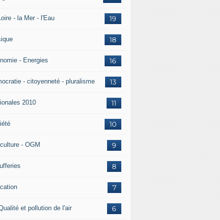
oire - la Mer - l'Eau
19
ique
18
nomie - Energies
16
ocratie - citoyenneté - pluralisme
13
ionales 2010
11
iété
10
iculture - OGM
9
ufferies
8
cation
7
Qualité et pollution de l'air
6