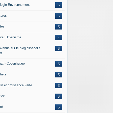
logie Environnement
5
tures
5
tes
5
itat Urbanisme
4
venue sur le blog d'Isabelle
3
at
mat - Copenhague
3
hets
3
din et croissance verte
3
tice
3
té
3