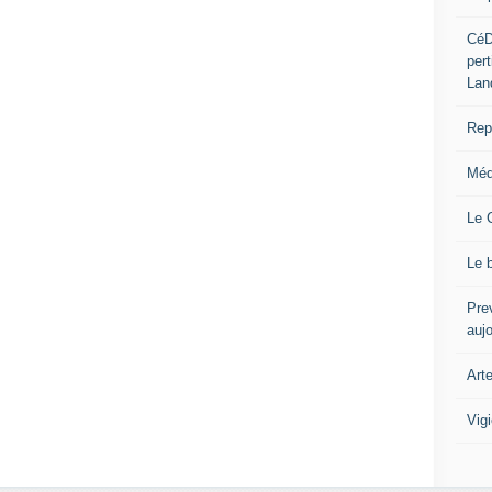
CéD
per
Lan
Repo
Méd
Le 
Le 
Prev
auj
Art
Vig