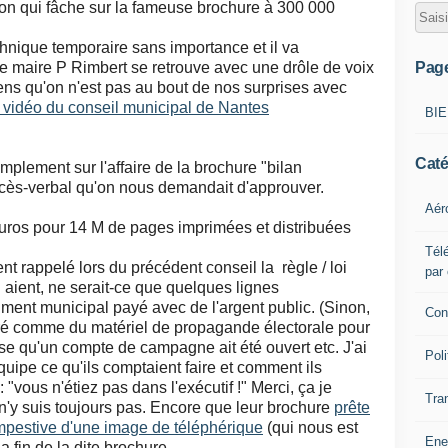
tion qui fâche sur la fameuse brochure à 300 000
chnique temporaire sans importance et il va
Pag
 Le maire P Rimbert se retrouve avec une drôle de voix
sens qu'on n'est pas au bout de nos surprises avec
n vidéo du conseil municipal de Nantes
BI
Caté
simplement sur l'affaire de la brochure "bilan
cès-verbal qu'on nous demandait d'approuver.
Aér
uros pour 14 M de pages imprimées et distribuées
Télé
nt rappelé lors du précédent conseil la règle / loi
par
n aient, ne serait-ce que quelques lignes
ment municipal payé avec de l'argent public. (Sinon,
Con
ré comme du matériel de propagande électorale pour
e qu'un compte de campagne ait été ouvert etc. J'ai
Poli
ipe ce qu'ils comptaient faire et comment ils
 "vous n'étiez pas dans l'exécutif !" Merci, ça je
Tra
n'y suis toujours pas.
Encore que leur brochure
prête
empestive d'une image de téléphérique
(qui nous est
Ene
a fin de la dite brochure.