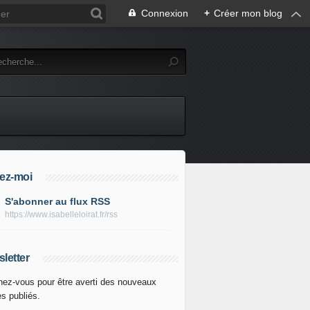
Connexion
+
Créer mon blog
ez-moi
S'abonner au flux RSS
https://www.isabelleloirat.fr/rss
letter
ez-vous pour être averti des nouveaux
es publiés.