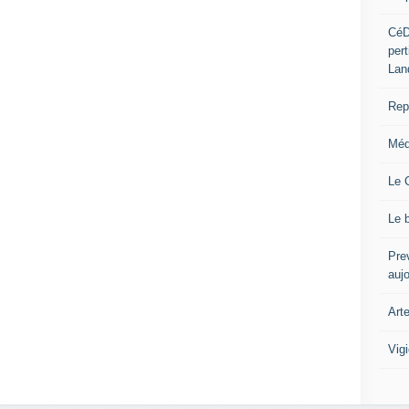
CéD
per
Lan
Repo
Méd
Le 
Le 
Prev
auj
Art
Vig