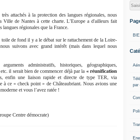
ès attachés à la protection des langues régionales, nous
Pag
Ville de Nantes à cette charte. L’Europe a d'ailleurs fait
es langues régionales que la France.
BI
toile de fond il y a le débat sur le rattachement de la Loire-
 nous suivons avec grand intérêt (mais dans lequel nous
Caté
rguments administratifs, historiques, géographiques,
Aér
etc. il serait bien de commencer déjà par la
« réunification
, enfin une liaison rapide et directe de type TER, via
Télé
e à ce « check point » de Châteaubriant. Nous avions une
par
t moderne et vous l’avez ratée !
Con
Poli
groupe Centre démocrate)
Tra
Ene