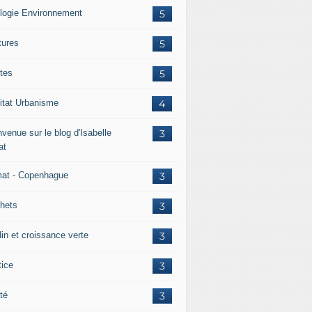
logie Environnement
5
tures
5
tes
5
itat Urbanisme
4
venue sur le blog d'Isabelle
3
at
mat - Copenhague
3
hets
3
din et croissance verte
3
tice
3
té
3