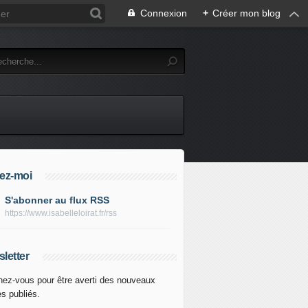
Connexion
+
Créer mon blog
ez-moi
S'abonner au flux RSS
https://www.isabelleloirat.fr/rss
letter
ez-vous pour être averti des nouveaux
es publiés.