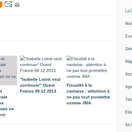
La L
Mus
Eco
Dém
Rég
Soc
"Isabelle Loirat veut
continuer" Ouest
Fiscalité à la
Agr
at
France 06 12 2013
nantaise : attention à
cale
ne pas tout promettre
Tart
sa
comme JMA
mais ne
Edu
nir
Air 