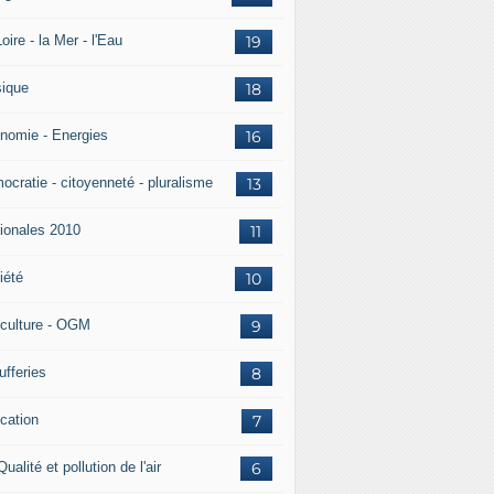
oire - la Mer - l'Eau
19
ique
18
nomie - Energies
16
ocratie - citoyenneté - pluralisme
13
ionales 2010
11
iété
10
iculture - OGM
9
ufferies
8
cation
7
Qualité et pollution de l'air
6