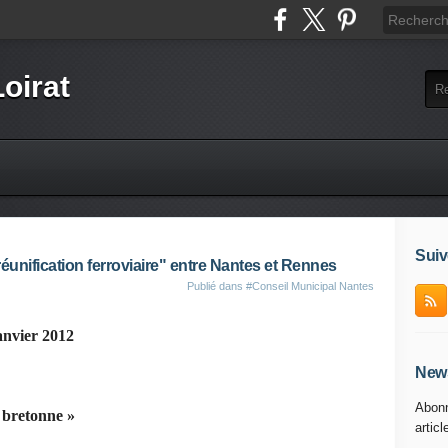
Loirat
Suiv
réunification ferroviaire" entre Nantes et Rennes
Publié dans
#Conseil Municipal Nantes
anvier 2012
News
Abonn
 bretonne »
articl