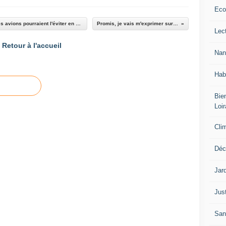
Eco
Survol exagéré du centre de Nantes : "30 % des avions pourraient l'éviter en passant par le sud »
Promis, je vais m'exprimer sur mon blog
Lec
Retour à l'accueil
Nan
Hab
Bien
Loir
Cli
Déc
Jar
Jus
San