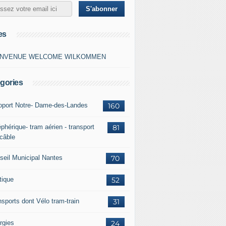
es
ENVENUE WELCOME WILKOMMEN
gories
oport Notre- Dame-des-Landes
160
phérique- tram aérien - transport
81
 câble
seil Municipal Nantes
70
tique
52
nsports dont Vélo tram-train
31
rgies
24