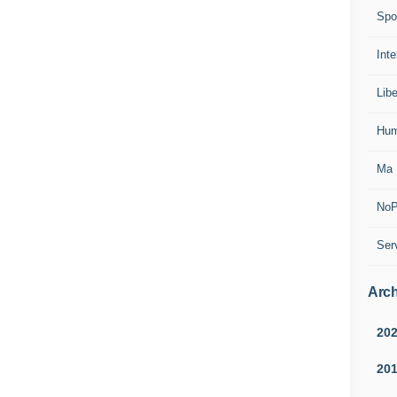
Spo
Inte
Lib
Hum
Ma 
NoP
Ser
Arch
20
20