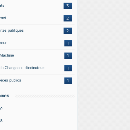
rts
3
rnet
2
ertés publiques
2
our
1
Machine
1
ib Changeons d'indicateurs
1
vices publics
1
ives
20
18