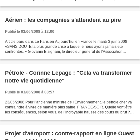
lutte contre les émissions de gaz...
Aérien : les compagnies s'attendent au pire
Publié le 03/06/2008 à 12:00
Article paru dans Le Parisien Aujourd'hui en France le mardi 3 juin 2008
«SANS DOUTE la plus grande crise à laquelle nous ayons jamais été
confrontés. » Giovanni Bisignani, le directeur général de l'Association
internationale du transport aérien (Iata),...
Pétrole - Corinne Lepage : "Cela va transformer
notre vie quotidienne"
Publié le 03/06/2008 à 08:57
23/05/2008 Pour l’ancienne ministre de l’Environnement, le pétrole cher va
contraindre à vivre de manière plus saine. FRANCE-SOIR. Quelle vont être
les conséquences, selon vous, de l’incroyable hausse des cours du brut ?
CORINNE LEPAGE. Pour le moment,...
Projet d'aéroport : contre-rapport en ligne Ouest