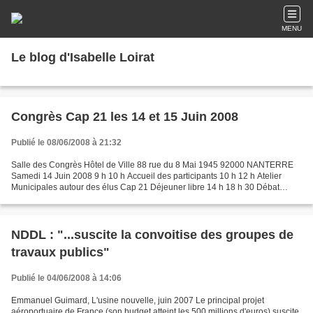
MENU
Le blog d'Isabelle Loirat
Congrès Cap 21 les 14 et 15 Juin 2008
Publié le 08/06/2008 à 21:32
Salle des Congrès Hôtel de Ville 88 rue du 8 Mai 1945 92000 NANTERRE
Samedi 14 Juin 2008 9 h 10 h Accueil des participants 10 h 12 h Atelier
Municipales autour des élus Cap 21 Déjeuner libre 14 h 18 h 30 Débat
programmatique. Validation des propositions...
NDDL : "...suscite la convoitise des groupes de
travaux publics"
Publié le 04/06/2008 à 14:06
Emmanuel Guimard, L'usine nouvelle, juin 2007 Le principal projet
aéroportuaire de France (son budget atteint les 500 millions d'euros) suscite