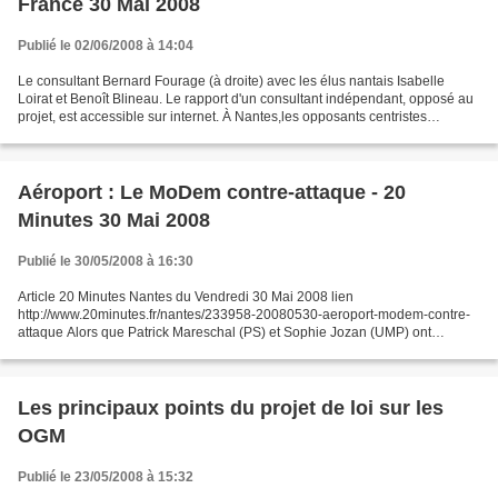
France 30 Mai 2008
Publié le 02/06/2008 à 14:04
Le consultant Bernard Fourage (à droite) avec les élus nantais Isabelle
Loirat et Benoît Blineau. Le rapport d'un consultant indépendant, opposé au
projet, est accessible sur internet. À Nantes,les opposants centristes
s'appuient dessus. Le rapport de...
Aéroport : Le MoDem contre-attaque - 20
Minutes 30 Mai 2008
Publié le 30/05/2008 à 16:30
Article 20 Minutes Nantes du Vendredi 30 Mai 2008 lien
http://www.20minutes.fr/nantes/233958-20080530-aeroport-modem-contre-
attaque Alors que Patrick Mareschal (PS) et Sophie Jozan (UMP) ont
réaffirmé cette semaine leur soutien à l'aéroport de Notre-Dame-des-
Landes,...
Les principaux points du projet de loi sur les
OGM
Publié le 23/05/2008 à 15:32