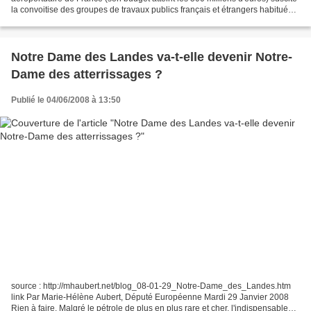
la convoitise des groupes de travaux publics français et étrangers habitués
des concessions. Tous attendent...
Notre Dame des Landes va-t-elle devenir Notre-
Dame des atterrissages ?
Publié le 04/06/2008 à 13:50
source : http://mhaubert.net/blog_08-01-29_Notre-Dame_des_Landes.htm
link Par Marie-Hélène Aubert, Député Européenne Mardi 29 Janvier 2008
Rien à faire. Malgré le pétrole de plus en plus rare et cher, l'indispensable